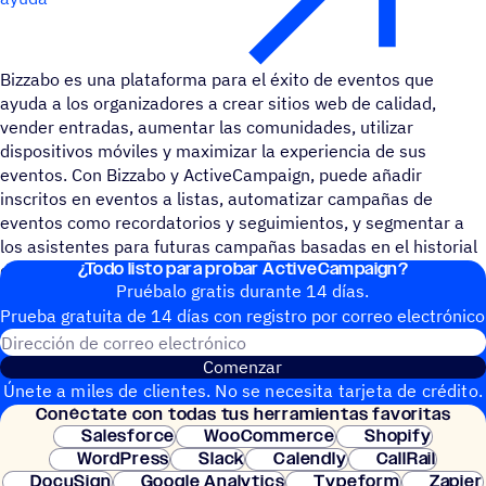
Bizzabo es una plataforma para el éxito de eventos que
ayuda a los organizadores a crear sitios web de calidad,
vender entradas, aumentar las comunidades, utilizar
dispositivos móviles y maximizar la experiencia de sus
eventos. Con Bizzabo y ActiveCampaign, puede añadir
inscritos en eventos a listas, automatizar campañas de
eventos como recordatorios y seguimientos, y segmentar a
los asistentes para futuras campañas basadas en el historial
¿Todo listo para probar ActiveCampaign?
de eventos.
Pruébalo gratis durante 14 días.
Prueba gratuita de 14 días con regis­tro por correo electrónico
Dirección de correo electrónic
Comenzar
Únete a miles de clientes. No se necesita tarjeta de crédito.
Conéc­tate con todas tus herramientas favoritas
Configuración instantánea.
Salesforce
WooCommerce
Shopify
WordPress
Slack
Calendly
CallRail
DocuSign
Google Analytics
Typeform
Zapier