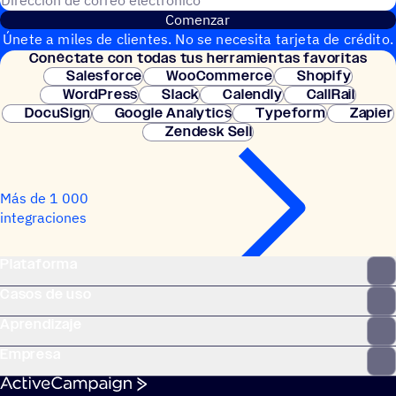
Comenzar
Únete a miles de clientes. No se necesita tarjeta de crédito.
Conéc­tate con todas tus herramientas favoritas
Configuración instantánea.
Salesforce
WooCommerce
Shopify
WordPress
Slack
Calendly
CallRail
DocuSign
Google Analytics
Typeform
Zapier
Zendesk Sell
Más de 1 000
integraciones
Plataforma
Casos de uso
Aprendizaje
Empresa