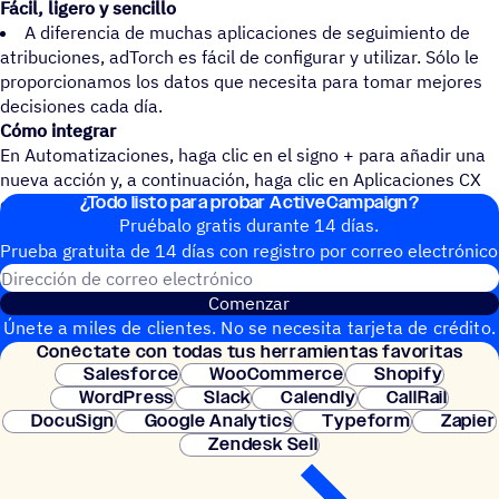
Fácil, ligero y sencillo
A diferencia de muchas aplicaciones de seguimiento de
atribuciones, adTorch es fácil de configurar y utilizar. Sólo le
proporcionamos los datos que necesita para tomar mejores
decisiones cada día.
Cómo integrar
En Automatizaciones, haga clic en el signo + para añadir una
nueva acción y, a continuación, haga clic en Aplicaciones CX
¿Todo listo para probar ActiveCampaign?
en el panel izquierdo.
Pruébalo gratis durante 14 días.
Prueba gratuita de 14 días con regis­tro por correo electrónico
Dirección de correo electrónic
Comenzar
Únete a miles de clientes. No se necesita tarjeta de crédito.
Conéc­tate con todas tus herramientas favoritas
Configuración instantánea.
Salesforce
WooCommerce
Shopify
WordPress
Slack
Calendly
CallRail
DocuSign
Google Analytics
Typeform
Zapier
Zendesk Sell