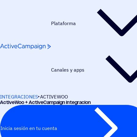
Saltar al contenido
Plataforma
Canales y apps
INTEGRACIONES
ACTIVEWOO
Acti­ve­Woo + ActiveCampaign integracion
Inicia sesión en tu cuenta