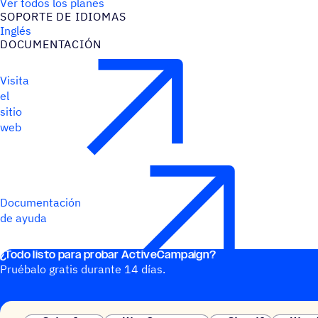
Ver todos los planes
SOPORTE DE IDIOMAS
Inglés
DOCU­MEN­TA­CIÓN
Visita
el
sitio
web
Documentación
de ayuda
¿Todo listo para probar ActiveCampaign?
Pruébalo gratis durante 14 días.