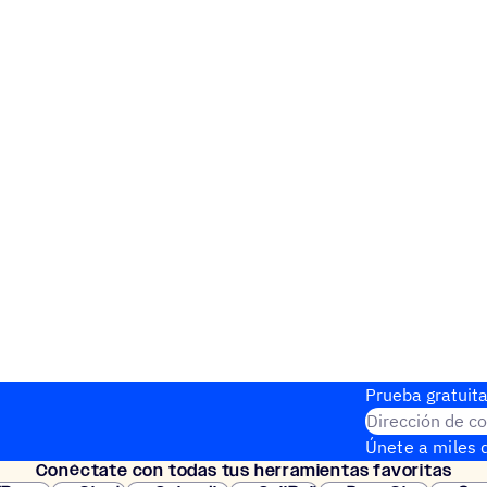
Prueba gratuita
Dirección de co
Únete a miles d
Conéc­tate con todas tus herramientas favoritas
instantánea.