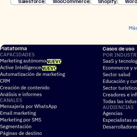
Salesforce
WooCommerce
Shopify
Word
Más
Plataforma
Casos de uso
CAPA­CI­DA­DES
POR INDUS­TR
Marketing autónomo
SaaS y tecnolo
NUEVO
Active Intelligence
Ecommerce y ve
NUEVO
Automatización de marketing
Sector salud
CRM
Educación y cur
Creación de contenido
Sector turístico
Análisis e informes
Creadores e in
CANALES
Todas las indus
Mensajería por WhatsApp
AUDIEN­CIAS
Email marketing
Agencias
Marketing por SMS
Especialistas e
Segmentación
Desarrolladore
Páginas de destino