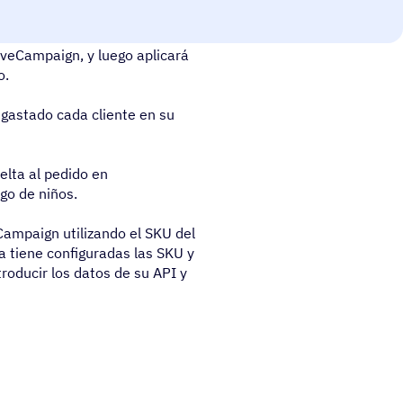
ce una compra, ActiveWoo
iveCampaign, y luego aplicará
o.
gastado cada cliente en su
elta al pedido en
go de niños.
ampaign utilizando el SKU del
 tiene configuradas las SKU y
troducir los datos de su API y