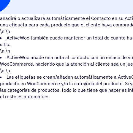
Una vez instalado el plugin, cada vez que un cliente reali
añadirá o actualizará automáticamente el Contacto en su Act
una etiqueta para cada producto que el cliente haya comprad
\n \n
ActiveWoo también puede mantener un total de cuánto ha 
sitio.
\n \n
ActiveWoo añade una nota al contacto con un enlace de vu
WooCommerce, haciendo que la atención al cliente sea un jue
\n \n
Las etiquetas se crean/añaden automáticamente a ActiveC
producto en WooCommerce y/o la categoría del producto. Si ya
las categorías de productos, todo lo que tiene que hacer es in
el resto es automático