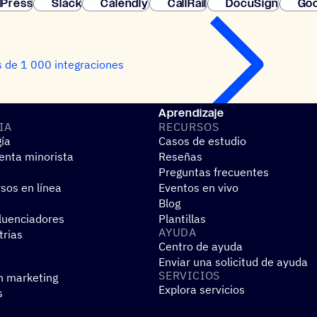
Press
Slack
Calendly
CallRail
DocuSign
Goo
 de 1 000 integraciones
Aprendizaje
IA
RECUR­SOS
gía
Casos de estudio
nta minorista
Reseñas
Preguntas frecuentes
sos en línea
Eventos en vivo
Blog
fluenciadores
Plantillas
AYUDA
trias
Centro de ayuda
Enviar una solicitud de ayuda
SERVI­CIOS
n marketing
Explora servicios
s