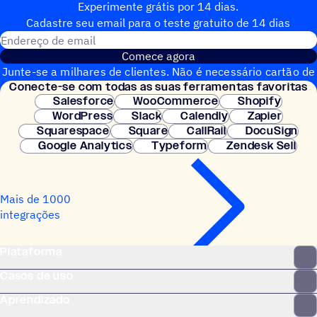
Experimente grátis por 14 dias.
Cadastre seu email para o teste gratuito de 14 dias
Endereço de email
Comece agora
Junte-se a milhares de clientes. Não é necessário cartão de
Conecte-se com todas as suas ferramentas favoritas
crédito. Configuração instantânea.
Salesforce
WooCommerce
Shopify
WordPress
Slack
Calendly
Zapier
Squarespace
Square
CallRail
DocuSign
Google Analytics
Typeform
Zendesk Sell
Mais de 1000
integrações
Plataforma
Casos de uso
Aprendizado