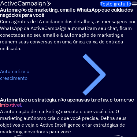
Pular para o conteúdo
Teste gratuito
Automação de marketing, email e WhatsApp que cuida dos
Elimine 13 horas de trabalho de marketing desnecessário po
negócios para você
Com agentes de IA cuidando dos detalhes, as mensagens por
WhatsApp da ActiveCampaign automatizam seu chat, ficam
conectadas ao seu email e à automação de marketing e
reúnem suas conversas em uma única caixa de entrada
unificada.
Automatize o
crescimento
Automatize a estratégia, não apenas as tarefas, e torne-se
imbatível.
A automação de marketing executa o que você cria. O
marketing autônomo cria o que você precisa. Defina seus
objetivos e veja o Active Intelligence criar estratégias de
marketing inovadoras para você.