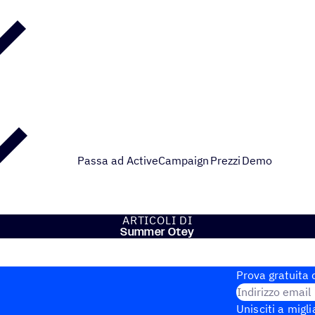
Passa ad ActiveCampaign
Prezzi
Demo
ARTI­COLI DI
Summer Otey
Prova gratuita d
Indirizzo email
Unisciti a migli