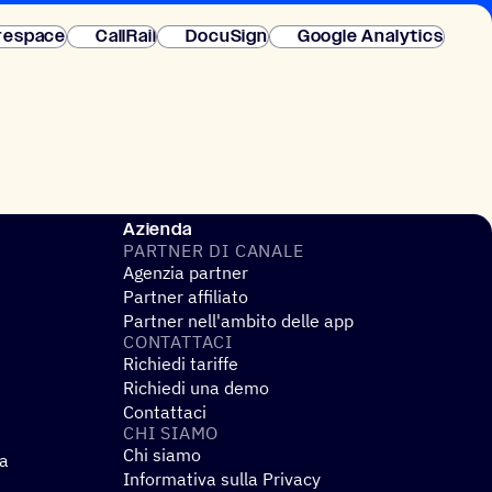
 istantanea.
respace
CallRail
DocuSign
Google Analytics
Azienda
PARTNER DI CANALE
Agenzia partner
Partner affiliato
Partner nell'ambito delle app
CONTAT­TACI
Richiedi tariffe
Richiedi una demo
Contattaci
CHI SIAMO
Chi siamo
za
Informativa sulla Privacy