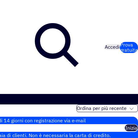
Prova
Accedi
gratuita
i 14 giorni con regi­stra­zione via e‑mail
Inizia
aia di clienti. Non è necessaria la carta di credito.