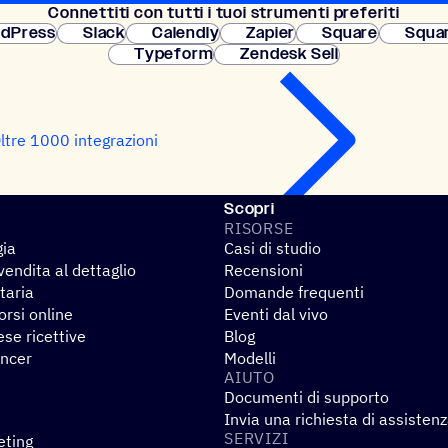
Connet­titi con tutti i tuoi strumenti preferiti
Configurazione
dPress
Slack
Calendly
Zapier
Square
Squa
Typeform
Zendesk Sell
ltre 1000 integrazioni
Scopri
RISORSE
gia
Casi di studio
endita al dettaglio
Recensioni
taria
Domande frequenti
rsi online
Eventi dal vivo
se ricettive
Blog
encer
Modelli
AIUTO
Documenti di supporto
Invia una richiesta di assisten
SERVIZI
eting