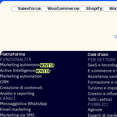
Salesforce
WooCommerce
Shopify
Wor
O
Piattaforma
Casi d'uso
FUNZIO­NA­LITÀ
PER SETTORE
Marketing autonomo
SaaS e tecnolo
NOVITÀ
Active Intelligence
E-commerce e v
NOVITÀ
Marketing automation
Assistenza sani
CRM
Formazione e co
Creazione di contenuti
Turismo e impre
Analisi e reporting
Creator e influ
CANALI
Tutti i settori
Messaggistica WhatsApp
PUBBLICI
Email marketing
Agenzie
Marketing via SMS
Esperti di mark