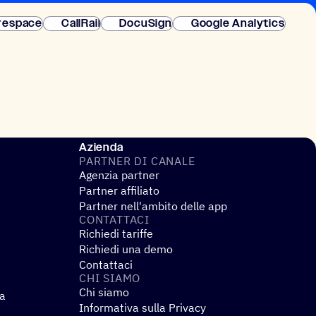
 istantanea.
respace
CallRail
DocuSign
Google Analytics
Azienda
PARTNER DI CANALE
Agenzia partner
Partner affiliato
Partner nell'ambito delle app
CONTAT­TACI
Richiedi tariffe
Richiedi una demo
Contattaci
CHI SIAMO
Chi siamo
za
Informativa sulla Privacy