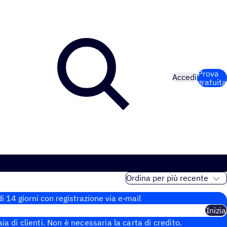
Prova
Accedi
gratuita
i 14 giorni con regi­stra­zione via e‑mail
Inizia
aia di clienti. Non è necessaria la carta di credito.