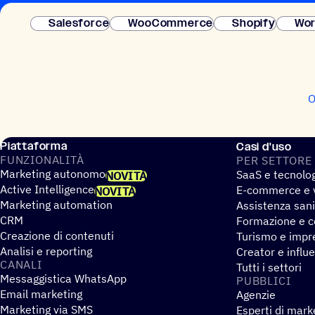
Salesforce
WooCommerce
Shopify
Wor
O
Piattaforma
Casi d'uso
FUNZIO­NA­LITÀ
PER SETTORE
Marketing autonomo
SaaS e tecnolo
NOVITÀ
Active Intelligence
E-commerce e v
NOVITÀ
Marketing automation
Assistenza sani
CRM
Formazione e co
Creazione di contenuti
Turismo e impre
Analisi e reporting
Creator e influ
CANALI
Tutti i settori
Messaggistica WhatsApp
PUBBLICI
Email marketing
Agenzie
Marketing via SMS
Esperti di mark