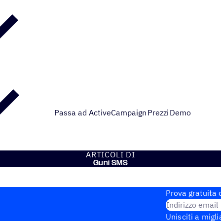
Passa ad ActiveCampaign
Prezzi
Demo
ARTI­COLI DI
Guni SMS
Prova gratuita d
Indirizzo email
Unisciti a migli