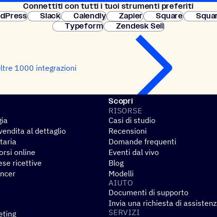
Connet­titi con tutti i tuoi strumenti preferiti
Configurazione
dPress
Slack
Calendly
Zapier
Square
Squa
Typeform
Zendesk Sell
ltre 1000 integrazioni
Scopri
RISORSE
gia
Casi di studio
endita al dettaglio
Recensioni
taria
Domande frequenti
rsi online
Eventi dal vivo
se ricettive
Blog
encer
Modelli
AIUTO
Documenti di supporto
Invia una richiesta di assisten
SERVIZI
eting