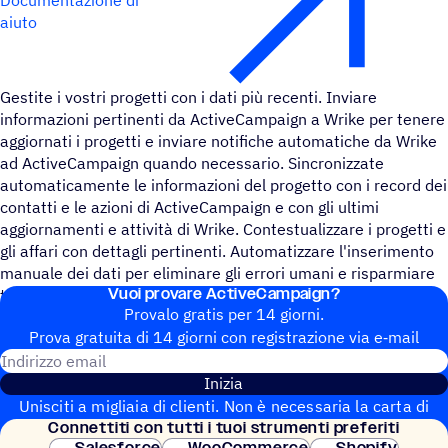
aiuto
Gestite i vostri progetti con i dati più recenti. Inviare
informazioni pertinenti da ActiveCampaign a Wrike per tenere
aggiornati i progetti e inviare notifiche automatiche da Wrike
ad ActiveCampaign quando necessario. Sincronizzate
automaticamente le informazioni del progetto con i record dei
contatti e le azioni di ActiveCampaign e con gli ultimi
aggiornamenti e attività di Wrike. Contestualizzare i progetti e
gli affari con dettagli pertinenti. Automatizzare l'inserimento
manuale dei dati per eliminare gli errori umani e risparmiare
Vuoi provare ActiveCampaign?
tempo.
Provalo gratis per 14 giorni.
Prova gratuita di 14 giorni con regi­stra­zione via e‑mail
Indirizzo email
Inizia
Unisciti a migliaia di clienti. Non è necessaria la carta di
Connet­titi con tutti i tuoi strumenti preferiti
credito. Configurazione istantanea.
Salesforce
WooCommerce
Shopify