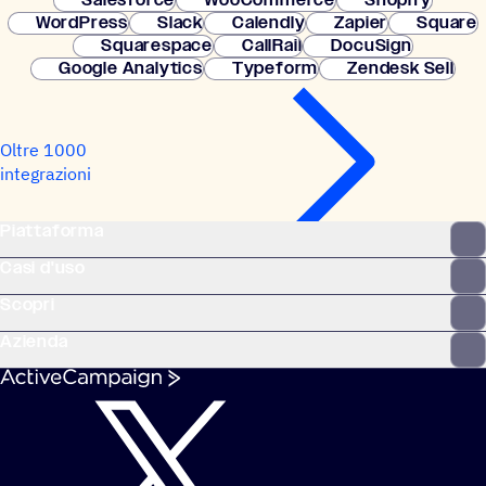
WordPress
Slack
Calendly
Zapier
Square
Squarespace
CallRail
DocuSign
Google Analytics
Typeform
Zendesk Sell
Oltre 1000
integrazioni
Piattaforma
Casi d'uso
Scopri
Azienda