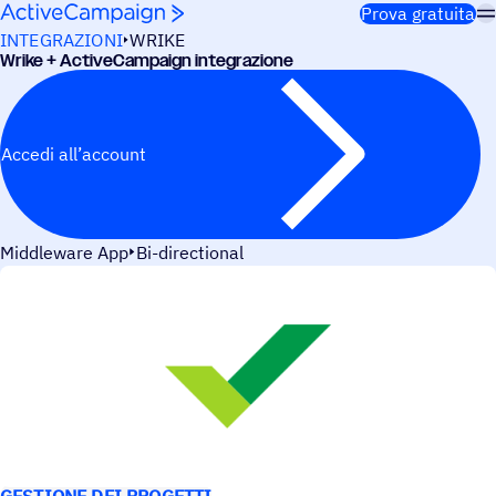
Salta al contenuto
Prova gratuita
INTEGRAZIONI
WRIKE
Wrike + ActiveCampaign integrazione
Accedi all’account
Middleware App
Bi-directional
CASI D’USO
GESTIONE DEI PROGETTI