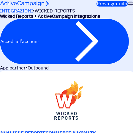
Salta al contenuto
Prova gratuita
INTEGRAZIONI
WICKED REPORTS
Wicked Reports + ActiveCampaign integrazione
Accedi all’account
App partner
Outbound
CASI D’USO
ANALISI E REPORT
ECOMMERCE & LOYALTY