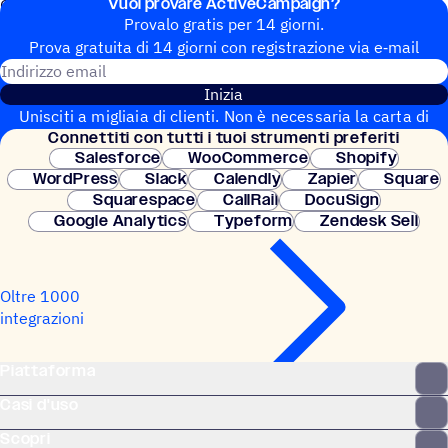
Vuoi provare ActiveCampaign?
Google e contribuire ad aumentare il vostro ROI su Google.
Provalo gratis per 14 giorni.
Prova gratuita di 14 giorni con regi­stra­zione via e‑mail
Indirizzo email
Inizia
Unisciti a migliaia di clienti. Non è necessaria la carta di
Connet­titi con tutti i tuoi strumenti preferiti
credito. Configurazione istantanea.
Salesforce
WooCommerce
Shopify
WordPress
Slack
Calendly
Zapier
Square
Squarespace
CallRail
DocuSign
Google Analytics
Typeform
Zendesk Sell
Oltre 1000
integrazioni
Piattaforma
Casi d'uso
Scopri