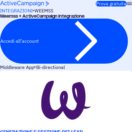
Salta al contenuto
Prova gratuita
INTEGRAZIONI
WEEMSS
Weemss + ActiveCampaign integrazione
Accedi all’account
Middleware App
Bi-directional
CASI D’USO
GENERAZIONE E GESTIONE DEI LEAD