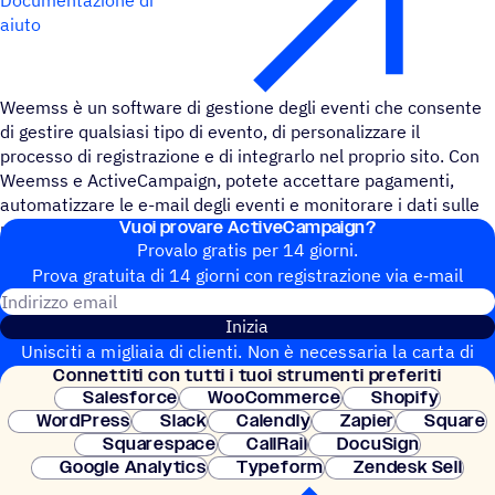
aiuto
Weemss è un software di gestione degli eventi che consente
di gestire qualsiasi tipo di evento, di personalizzare il
processo di registrazione e di integrarlo nel proprio sito. Con
Weemss e ActiveCampaign, potete accettare pagamenti,
automatizzare le e-mail degli eventi e monitorare i dati sulle
Vuoi provare ActiveCampaign?
prestazioni.
Provalo gratis per 14 giorni.
Prova gratuita di 14 giorni con regi­stra­zione via e‑mail
Indirizzo email
Inizia
Unisciti a migliaia di clienti. Non è necessaria la carta di
Connet­titi con tutti i tuoi strumenti preferiti
credito. Configurazione istantanea.
Salesforce
WooCommerce
Shopify
WordPress
Slack
Calendly
Zapier
Square
Squarespace
CallRail
DocuSign
Google Analytics
Typeform
Zendesk Sell