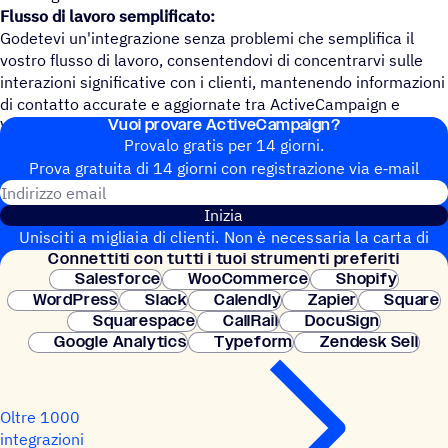
Flusso di lavoro semplificato:
Godetevi un'integrazione senza problemi che semplifica il
vostro flusso di lavoro, consentendovi di concentrarvi sulle
interazioni significative con i clienti, mantenendo informazioni
di contatto accurate e aggiornate tra ActiveCampaign e
Vuoi provare ActiveCampaign?
Vidalytics.
Provalo gratis per 14 giorni.
Prova gratuita di 14 giorni con regi­stra­zione via e‑mail
Indirizzo email
Inizia
Unisciti a migliaia di clienti. Non è necessaria la carta di
Connet­titi con tutti i tuoi strumenti preferiti
credito. Configurazione istantanea.
Salesforce
WooCommerce
Shopify
WordPress
Slack
Calendly
Zapier
Square
Squarespace
CallRail
DocuSign
Google Analytics
Typeform
Zendesk Sell
Oltre 1000
integrazioni