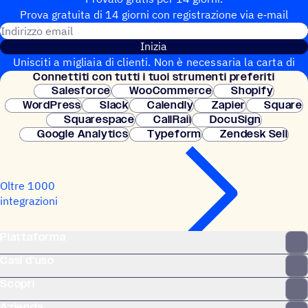
Prova gratuita di 14 giorni con regi­stra­zione via e‑mail
Indirizzo email
Inizia
Unisciti a migliaia di clienti. Non è necessaria la carta di
Connet­titi con tutti i tuoi strumenti preferiti
credito. Configurazione istantanea.
Salesforce
WooCommerce
Shopify
WordPress
Slack
Calendly
Zapier
Square
Squarespace
CallRail
DocuSign
Google Analytics
Typeform
Zendesk Sell
Oltre 1000
integrazioni
Piattaforma
Casi d'uso
Scopri
Azienda