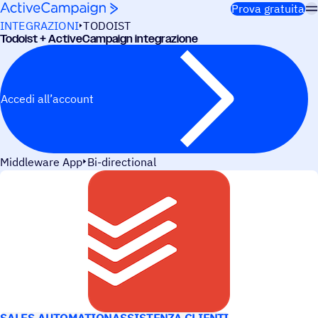
Salta al contenuto
Prova gratuita
INTEGRAZIONI
TODOIST
Todoist + ActiveCampaign integrazione
Accedi all’account
Middleware App
Bi-directional
CASI D’USO
SALES AUTOMATION
ASSISTENZA CLIENTI