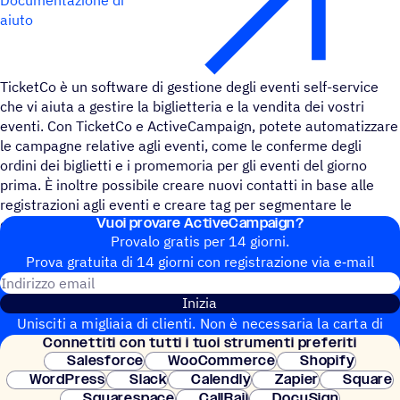
aiuto
TicketCo è un software di gestione degli eventi self-service
che vi aiuta a gestire la biglietteria e la vendita dei vostri
eventi. Con TicketCo e ActiveCampaign, potete automatizzare
le campagne relative agli eventi, come le conferme degli
ordini dei biglietti e i promemoria per gli eventi del giorno
prima. È inoltre possibile creare nuovi contatti in base alle
registrazioni agli eventi e creare tag per segmentare le
Vuoi provare ActiveCampaign?
campagne future.
Provalo gratis per 14 giorni.
Prova gratuita di 14 giorni con regi­stra­zione via e‑mail
Indirizzo email
Inizia
Unisciti a migliaia di clienti. Non è necessaria la carta di
Connet­titi con tutti i tuoi strumenti preferiti
credito. Configurazione istantanea.
Salesforce
WooCommerce
Shopify
WordPress
Slack
Calendly
Zapier
Square
Squarespace
CallRail
DocuSign