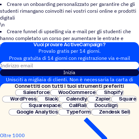
Creare un onboarding personalizzato per garantire che gli
studenti rimangano coinvolti nei vostri corsi online e prodotti
digitali
\n
Creare funnel di upselling via e-mail per gli studenti che
hanno completato un corso per aumentare le entrate e
Vuoi provare ActiveCampaign?
vendere più prodotti
Provalo gratis per 14 giorni.
Prova gratuita di 14 giorni con regi­stra­zione via e‑mail
Indirizzo email
Inizia
Unisciti a migliaia di clienti. Non è necessaria la carta di
Connet­titi con tutti i tuoi strumenti preferiti
credito. Configurazione istantanea.
Salesforce
WooCommerce
Shopify
WordPress
Slack
Calendly
Zapier
Square
Squarespace
CallRail
DocuSign
Google Analytics
Typeform
Zendesk Sell
Oltre 1000