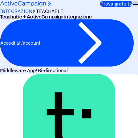
Salta al contenuto
Prova gratuita
INTEGRAZIONI
TEACHABLE
Teacha­ble + ActiveCampaign integrazione
Accedi all’account
Middleware App
Bi-directional