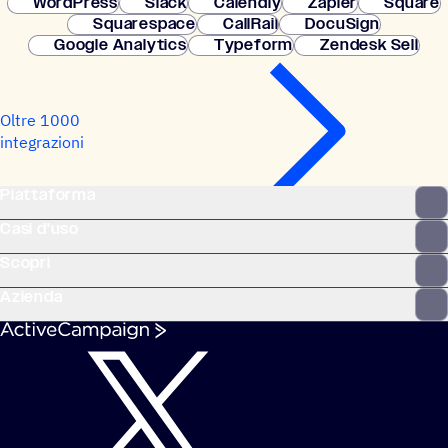
WordPress
Slack
Calendly
Zapier
Square
Squarespace
CallRail
DocuSign
Google Analytics
Typeform
Zendesk Sell
Oltre 1000
integrazioni
Piattaforma
Casi d'uso
Scopri
Azienda