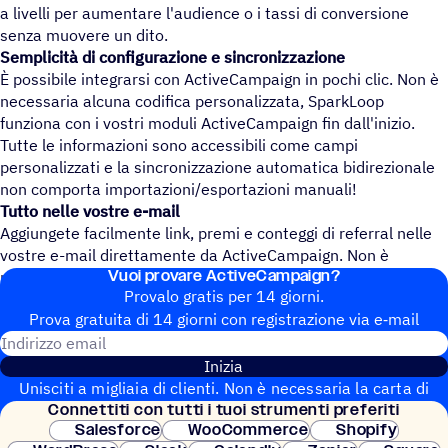
a livelli per aumentare l'audience o i tassi di conversione
senza muovere un dito.
Semplicità di configurazione e sincronizzazione
È possibile integrarsi con ActiveCampaign in pochi clic. Non è
necessaria alcuna codifica personalizzata, SparkLoop
funziona con i vostri moduli ActiveCampaign fin dall'inizio.
Tutte le informazioni sono accessibili come campi
personalizzati e la sincronizzazione automatica bidirezionale
non comporta importazioni/esportazioni manuali!
Tutto nelle vostre e-mail
Aggiungete facilmente link, premi e conteggi di referral nelle
vostre e-mail direttamente da ActiveCampaign. Non è
Vuoi provare ActiveCampaign?
necessaria alcuna codifica personalizzata.
Provalo gratis per 14 giorni.
Prova gratuita di 14 giorni con regi­stra­zione via e‑mail
Indirizzo email
Inizia
Unisciti a migliaia di clienti. Non è necessaria la carta di
Connet­titi con tutti i tuoi strumenti preferiti
credito. Configurazione istantanea.
Salesforce
WooCommerce
Shopify