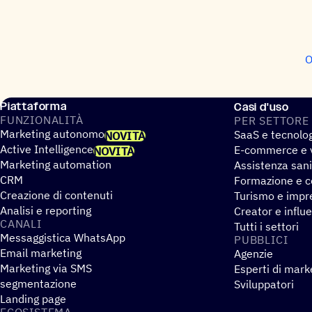
O
Piattaforma
Casi d'uso
FUNZIO­NA­LITÀ
PER SETTORE
Marketing autonomo
SaaS e tecnolo
NOVITÀ
Active Intelligence
E-commerce e v
NOVITÀ
Marketing automation
Assistenza sani
CRM
Formazione e co
Creazione di contenuti
Turismo e impre
Analisi e reporting
Creator e influ
CANALI
Tutti i settori
Messaggistica WhatsApp
PUBBLICI
Email marketing
Agenzie
Marketing via SMS
Esperti di mark
segmentazione
Sviluppatori
Landing page