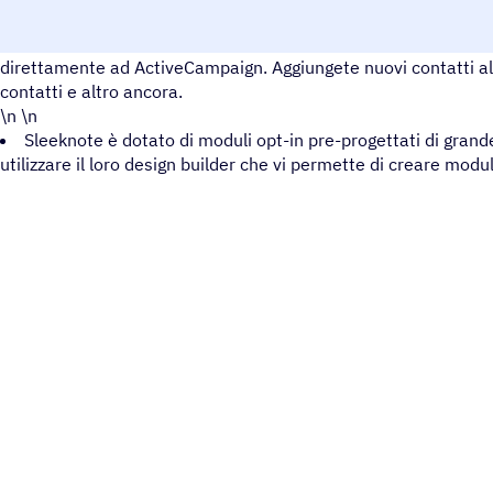
Sleeknote vi permetterà di aggiungere i vostri contatti acqu
direttamente ad ActiveCampaign. Aggiungete nuovi contatti al
contatti e altro ancora.
\n \n
Sleeknote è dotato di moduli opt-in pre-progettati di grand
utilizzare il loro design builder che vi permette di creare modul