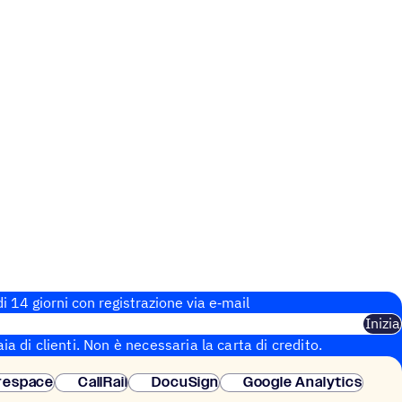
i 14 giorni con regi­stra­zione via e‑mail
Inizia
aia di clienti. Non è necessaria la carta di credito.
 istantanea.
respace
CallRail
DocuSign
Google Analytics