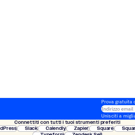
Prova gratuita d
Indirizzo email
Unisciti a migli
Connet­titi con tutti i tuoi strumenti preferiti
Configurazione
dPress
Slack
Calendly
Zapier
Square
Squa
Typeform
Zendesk Sell