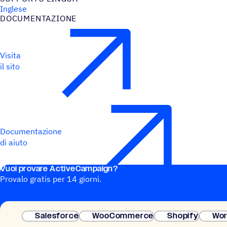
Inglese
DOCU­MEN­TA­ZIONE
Visita
il sito
Documentazione
di aiuto
Vuoi provare ActiveCampaign?
Provalo gratis per 14 giorni.
Salesforce
WooCommerce
Shopify
Wor