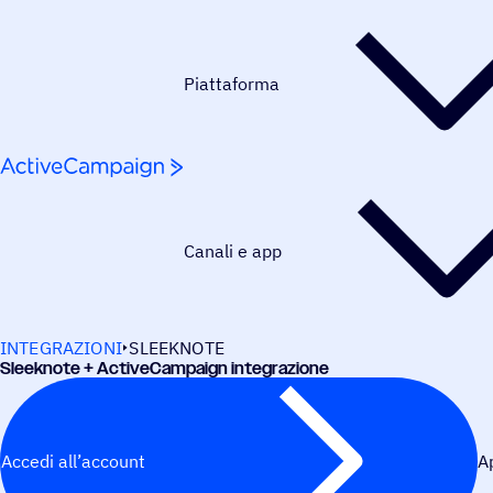
Salta al contenuto
Piattaforma
Canali e app
INTEGRAZIONI
SLEEKNOTE
Slee­k­note + ActiveCampaign integrazione
Accedi all’account
A