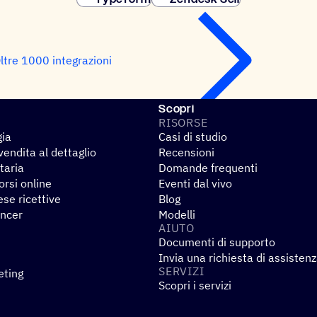
ltre 1000 integrazioni
Scopri
RISORSE
gia
Casi di studio
endita al dettaglio
Recensioni
taria
Domande frequenti
rsi online
Eventi dal vivo
se ricettive
Blog
encer
Modelli
AIUTO
Documenti di supporto
Invia una richiesta di assisten
SERVIZI
eting
Scopri i servizi