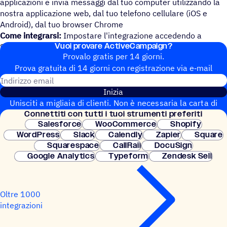
applicazioni e invia messaggi dal tuo computer utilizzando la
nostra applicazione web, dal tuo telefono cellulare (iOS e
Android), dal tuo browser Chrome
Come integrarsi:
Impostare l'integrazione accedendo a
Vuoi provare ActiveCampaign?
Salesmsg.
Provalo gratis per 14 giorni.
Prova gratuita di 14 giorni con regi­stra­zione via e‑mail
Indirizzo email
Inizia
Unisciti a migliaia di clienti. Non è necessaria la carta di
Connet­titi con tutti i tuoi strumenti preferiti
credito. Configurazione istantanea.
Salesforce
WooCommerce
Shopify
WordPress
Slack
Calendly
Zapier
Square
Squarespace
CallRail
DocuSign
Google Analytics
Typeform
Zendesk Sell
Oltre 1000
integrazioni