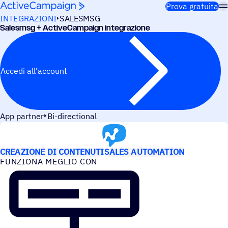
Salta al contenuto
Prova gratuita
INTEGRAZIONI
SALESMSG
Sale­smsg + ActiveCampaign integrazione
Accedi all’account
App partner
Bi-directional
CASI D’USO
CREAZIONE DI CONTENUTI
SALES AUTOMATION
FUNZIONA MEGLIO CON