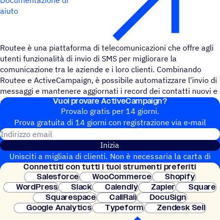
aiuto
Routee è una piattaforma di telecomunicazioni che offre agli
utenti funzionalità di invio di SMS per migliorare la
comunicazione tra le aziende e i loro clienti. Combinando
Routee e ActiveCampaign, è possibile automatizzare l'invio di
messaggi e mantenere aggiornati i record dei contatti nuovi e
Vuoi provare ActiveCampaign?
attuali con informazioni rilevanti.
Provalo gratis per 14 giorni.
Prova gratuita di 14 giorni con regi­stra­zione via e‑mail
Indirizzo email
Inizia
Unisciti a migliaia di clienti. Non è necessaria la carta di
Connet­titi con tutti i tuoi strumenti preferiti
credito. Configurazione istantanea.
Salesforce
WooCommerce
Shopify
WordPress
Slack
Calendly
Zapier
Square
Squarespace
CallRail
DocuSign
Google Analytics
Typeform
Zendesk Sell