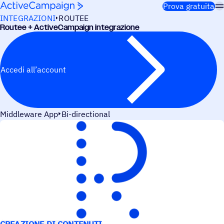
Salta al contenuto
Prova gratuita
INTEGRAZIONI
ROUTEE
Routee + ActiveCampaign integrazione
Accedi all’account
Middleware App
Bi-directional
CASI D’USO
CREAZIONE DI CONTENUTI