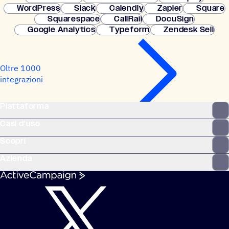
WordPress
Slack
Calendly
Zapier
Square
Squarespace
CallRail
DocuSign
Google Analytics
Typeform
Zendesk Sell
Oltre 1000
integrazioni
Piattaforma
Casi d'uso
Scopri
Azienda