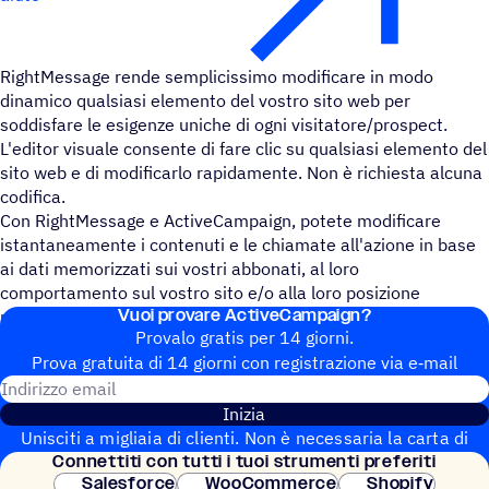
RightMessage rende semplicissimo modificare in modo
dinamico qualsiasi elemento del vostro sito web per
soddisfare le esigenze uniche di ogni visitatore/prospect.
L'editor visuale consente di fare clic su qualsiasi elemento del
sito web e di modificarlo rapidamente. Non è richiesta alcuna
codifica.
Con RightMessage e ActiveCampaign, potete modificare
istantaneamente i contenuti e le chiamate all'azione in base
ai dati memorizzati sui vostri abbonati, al loro
comportamento sul vostro sito e/o alla loro posizione
Vuoi provare ActiveCampaign?
nell'imbuto.
Provalo gratis per 14 giorni.
Prova gratuita di 14 giorni con regi­stra­zione via e‑mail
Indirizzo email
Inizia
Unisciti a migliaia di clienti. Non è necessaria la carta di
Connet­titi con tutti i tuoi strumenti preferiti
credito. Configurazione istantanea.
Salesforce
WooCommerce
Shopify