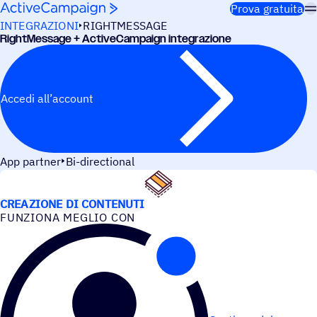
Salta al contenuto
Prova gratuita
INTEGRAZIONI
RIGHTMESSAGE
Right­Mes­sage + ActiveCampaign integrazione
Accedi all’account
App partner
Bi-directional
CASI D’USO
CREAZIONE DI CONTENUTI
FUNZIONA MEGLIO CON