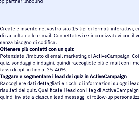
pp partner
Inbound
Create facilmente quiz, sondaggi e inchieste personalizzate.
Create e inserite nel vostro sito 15 tipi di formati interattivi,
di raccolta delle e-mail. Connettetevi e sincronizzatevi con i
senza bisogno di codifica.
Ottenere più contatti con un quiz
Potenziate l'imbuto di email marketing di ActiveCampaign. Coi
quiz, sondaggi o indagini, quindi raccogliete più e-mail con i mo
tassi di opt-in fino al 35-40%.
Taggare e segmentare i lead dei quiz in ActiveCampaign
Raccogliere dati dettagliati e ricchi di informazioni su ogni lea
risultati dei quiz. Qualificate i lead con i tag di ActiveCampaign
quindi inviate a ciascun lead messaggi di follow-up personalizz