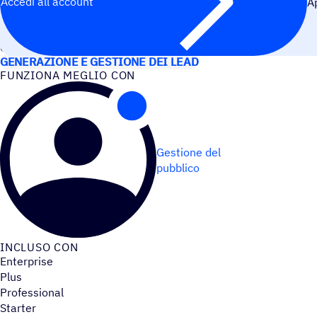
Accedi all’account
A
CASI D’USO
GENERAZIONE E GESTIONE DEI LEAD
FUNZIONA MEGLIO CON
Gestione del
pubblico
INCLUSO CON
Enterprise
Plus
Professional
Starter