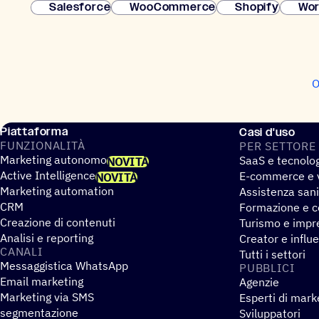
Salesforce
WooCommerce
Shopify
Wor
O
Piattaforma
Casi d'uso
FUNZIO­NA­LITÀ
PER SETTORE
Marketing autonomo
SaaS e tecnolo
NOVITÀ
Active Intelligence
E-commerce e v
NOVITÀ
Marketing automation
Assistenza sani
CRM
Formazione e co
Creazione di contenuti
Turismo e impre
Analisi e reporting
Creator e influ
CANALI
Tutti i settori
Messaggistica WhatsApp
PUBBLICI
Email marketing
Agenzie
Marketing via SMS
Esperti di mark
segmentazione
Sviluppatori