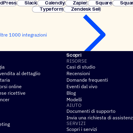
dPress
Slack
Calendly
Zapier
Square
Squa
Typeform
Zendesk Sell
ltre 1000 integrazioni
Scopri
RISORSE
gia
Casi di studio
endita al dettaglio
Recensioni
taria
Domande frequenti
rsi online
Eventi dal vivo
se ricettive
Blog
encer
Modelli
AIUTO
Documenti di supporto
Invia una richiesta di assisten
SERVIZI
eting
Scopri i servizi