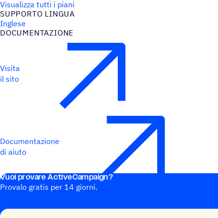
Visualizza tutti i piani
SUPPORTO LINGUA
Inglese
DOCU­MEN­TA­ZIONE
Visita
il sito
Documentazione
di aiuto
Vuoi provare ActiveCampaign?
Provalo gratis per 14 giorni.