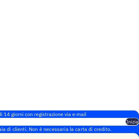
i 14 giorni con regi­stra­zione via e‑mail
Inizia
aia di clienti. Non è necessaria la carta di credito.
 istantanea.