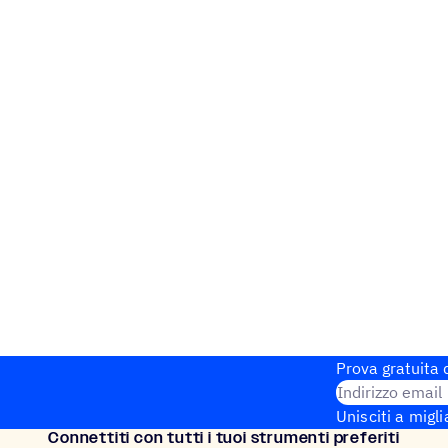
Prova gratuita d
Indirizzo email
Unisciti a migli
Connet­titi con tutti i tuoi strumenti preferiti
Configurazione