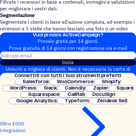
Filtrate i recensori in base a contenuti, immagini e valutazioni
per migliorare i vostri dati.
Segmentazione
Segmentate i clienti in base all'azione compiuta, ad esempio i
recensori a 5 stelle che hanno lasciato una foto o un video
Vuoi provare ActiveCampaign?
dovrebbero essere classificati come "VIP".
Provalo gratis per 14 giorni.
Prova gratuita di 14 giorni con regi­stra­zione via e‑mail
Indirizzo email
Inizia
Unisciti a migliaia di clienti. Non è necessaria la carta di
Connet­titi con tutti i tuoi strumenti preferiti
credito. Configurazione istantanea.
Salesforce
WooCommerce
Shopify
WordPress
Slack
Calendly
Zapier
Square
Squarespace
CallRail
DocuSign
Google Analytics
Typeform
Zendesk Sell
Oltre 1000
integrazioni