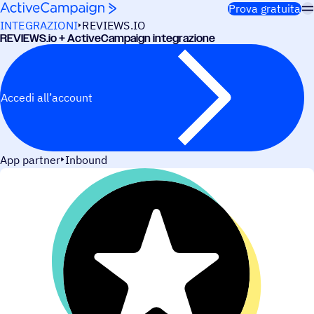
Salta al contenuto
Prova gratuita
INTEGRAZIONI
REVIEWS.IO
REVIEWS.io + ActiveCampaign integrazione
Accedi all’account
App partner
Inbound