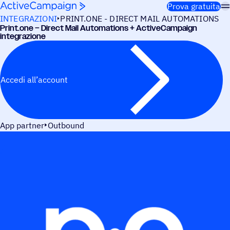
Salta al contenuto
Prova gratuita
INTEGRAZIONI
PRINT.ONE - DIRECT MAIL AUTOMATIONS
Print.one – Direct Mail Auto­ma­tions + ActiveCampaign
integrazione
Accedi all’account
App partner
Outbound