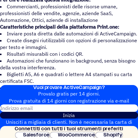
Commercianti, professionisti delle risorse umane,
professionisti delle vendite, agenzie, aziende SaaS,
Automazione, Ottici, aziende di installazione
Caratteristiche principali della piattaforma Print.one:
Inviare posta diretta dalle automazioni di ActiveCampaign.
Create disegni riutilizzabili con opzioni di personalizzazione
per testo e immagini.
Risultati misurabili con i codici QR.
Automazioni che funzionano in background, senza bisogno
della vostra interferenza.
Biglietti A5, A6 e quadrati o lettere A4 stampati su carta
certificata FSC.
Vuoi provare ActiveCampaign?
Conformità GDPR
Provalo gratis per 14 giorni.
Prova gratuita di 14 giorni con regi­stra­zione via e‑mail
Indirizzo email
Inizia
Unisciti a migliaia di clienti. Non è necessaria la carta di
Connet­titi con tutti i tuoi strumenti preferiti
credito. Configurazione istantanea.
Salesforce
WooCommerce
Shopify