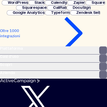
WordPress
Slack
Calendly
Zapier
Square
Squarespace
CallRail
DocuSign
Google Analytics
Typeform
Zendesk Sell
Oltre 1000
integrazioni
Piattaforma
Casi d'uso
Scopri
Azienda