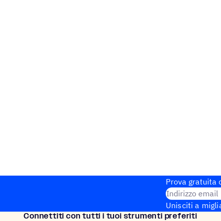
Prova gratuita d
Indirizzo email
Unisciti a migli
Connet­titi con tutti i tuoi strumenti preferiti
Configurazione