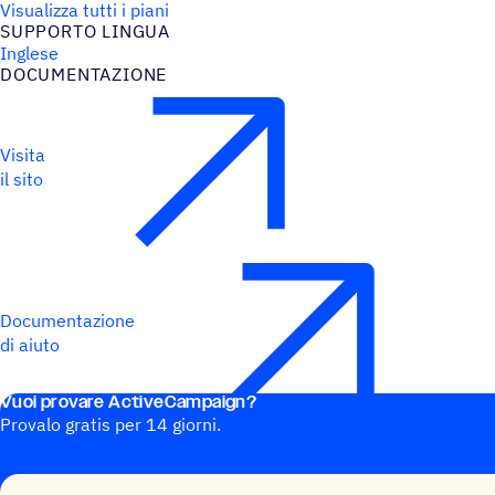
Visualizza tutti i piani
SUPPORTO LINGUA
Inglese
DOCU­MEN­TA­ZIONE
Visita
il sito
Documentazione
di aiuto
Vuoi provare ActiveCampaign?
Provalo gratis per 14 giorni.