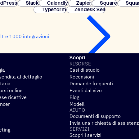
dPress
Slack
Calendly
Zapier
Square
Squa
Typeform
Zendesk Sell
ltre 1000 integrazioni
Scopri
RISORSE
gia
Casi di studio
endita al dettaglio
Recensioni
taria
Domande frequenti
rsi online
Eventi dal vivo
se ricettive
Blog
encer
Modelli
AIUTO
Documenti di supporto
Invia una richiesta di assisten
SERVIZI
eting
Scopri i servizi