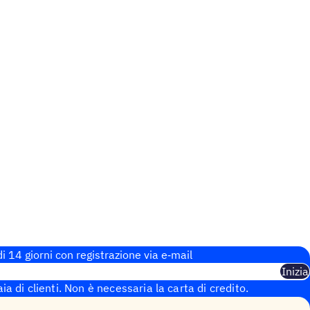
i 14 giorni con regi­stra­zione via e‑mail
Inizia
aia di clienti. Non è necessaria la carta di credito.
 istantanea.