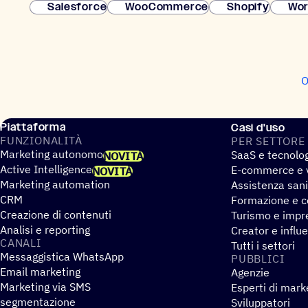
Salesforce
WooCommerce
Shopify
Wor
O
Piattaforma
Casi d'uso
FUNZIO­NA­LITÀ
PER SETTORE
Marketing autonomo
SaaS e tecnolo
NOVITÀ
Active Intelligence
E-commerce e v
NOVITÀ
Marketing automation
Assistenza sani
CRM
Formazione e co
Creazione di contenuti
Turismo e impre
Analisi e reporting
Creator e influ
CANALI
Tutti i settori
Messaggistica WhatsApp
PUBBLICI
Email marketing
Agenzie
Marketing via SMS
Esperti di mark
segmentazione
Sviluppatori