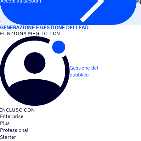
Accedi all’account
A
CASI D’USO
GENERAZIONE E GESTIONE DEI LEAD
FUNZIONA MEGLIO CON
Gestione del
pubblico
INCLUSO CON
Enterprise
Plus
Professional
Starter