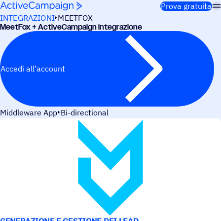
Salta al contenuto
Prova gratuita
INTEGRAZIONI
MEETFOX
MeetFox + ActiveCampaign integrazione
Accedi all’account
Middleware App
Bi-directional
CASI D’USO
GENERAZIONE E GESTIONE DEI LEAD