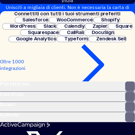
Inizia
Unisciti a migliaia di clienti. Non è necessaria la carta di
Connet­titi con tutti i tuoi strumenti preferiti
credito. Configurazione istantanea.
Salesforce
WooCommerce
Shopify
WordPress
Slack
Calendly
Zapier
Square
Squarespace
CallRail
DocuSign
Google Analytics
Typeform
Zendesk Sell
Oltre 1000
integrazioni
Piattaforma
Casi d'uso
Scopri
Azienda