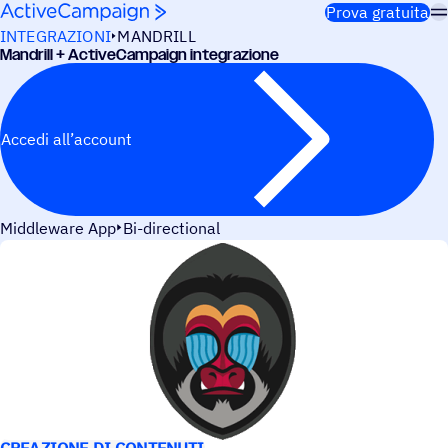
Salta al contenuto
Prova gratuita
INTEGRAZIONI
MANDRILL
Mandrill + ActiveCampaign integrazione
Accedi all’account
Middleware App
Bi-directional
CASI D’USO
CREAZIONE DI CONTENUTI