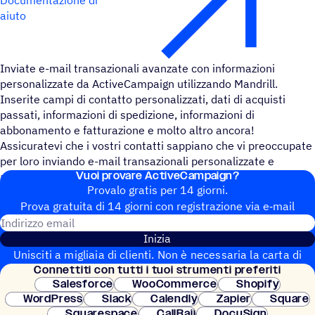
aiuto
Inviate e-mail transazionali avanzate con informazioni
personalizzate da ActiveCampaign utilizzando Mandrill.
Inserite campi di contatto personalizzati, dati di acquisti
passati, informazioni di spedizione, informazioni di
abbonamento e fatturazione e molto altro ancora!
Assicuratevi che i vostri contatti sappiano che vi preoccupate
per loro inviando e-mail transazionali personalizzate e
Vuoi provare ActiveCampaign?
automatizzate.
Provalo gratis per 14 giorni.
Prova gratuita di 14 giorni con regi­stra­zione via e‑mail
Indirizzo email
Inizia
Unisciti a migliaia di clienti. Non è necessaria la carta di
Connet­titi con tutti i tuoi strumenti preferiti
credito. Configurazione istantanea.
Salesforce
WooCommerce
Shopify
WordPress
Slack
Calendly
Zapier
Square
Squarespace
CallRail
DocuSign