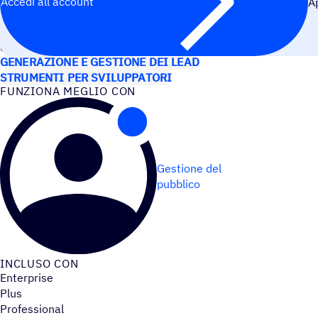
Accedi all’account
A
CASI D’USO
GENERAZIONE E GESTIONE DEI LEAD
STRUMENTI PER SVILUPPATORI
FUNZIONA MEGLIO CON
Gestione del
pubblico
INCLUSO CON
Enterprise
Plus
Professional