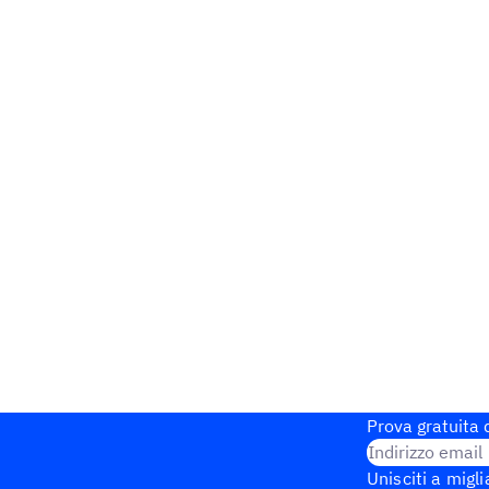
Prova gratuita d
Indirizzo email
Unisciti a migli