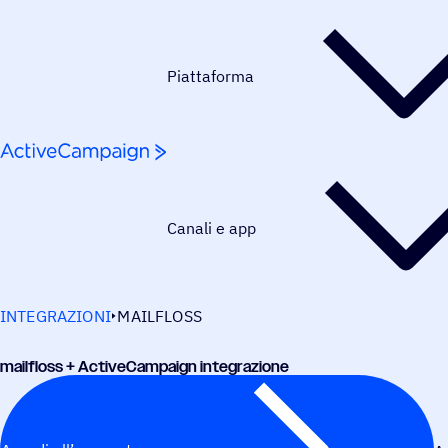
Salta al contenuto
Piattaforma
Canali e app
INTEGRAZIONI
MAILFLOSS
mail­floss + ActiveCampaign integrazione