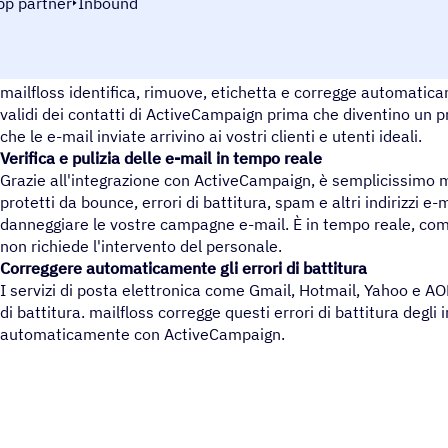
pp partner
Inbound
Mantenete pulite le liste di ActiveCampaign
mailfloss identifica, rimuove, etichetta e corregge automaticam
validi dei contatti di ActiveCampaign prima che diventino un 
che le e-mail inviate arrivino ai vostri clienti e utenti ideali.
Verifica e pulizia delle e-mail in tempo reale
Grazie all'integrazione con ActiveCampaign, è semplicissimo ma
protetti da bounce, errori di battitura, spam e altri indirizzi e
danneggiare le vostre campagne e-mail. È in tempo reale, c
non richiede l'intervento del personale.
Correggere automaticamente gli errori di battitura
I servizi di posta elettronica come Gmail, Hotmail, Yahoo e AO
di battitura. mailfloss corregge questi errori di battitura degli i
automaticamente con ActiveCampaign.