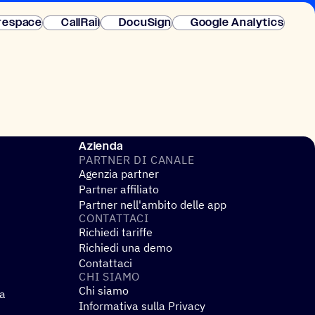
 istantanea.
respace
CallRail
DocuSign
Google Analytics
Azienda
PARTNER DI CANALE
Agenzia partner
Partner affiliato
Partner nell'ambito delle app
CONTAT­TACI
Richiedi tariffe
Richiedi una demo
Contattaci
CHI SIAMO
Chi siamo
za
Informativa sulla Privacy