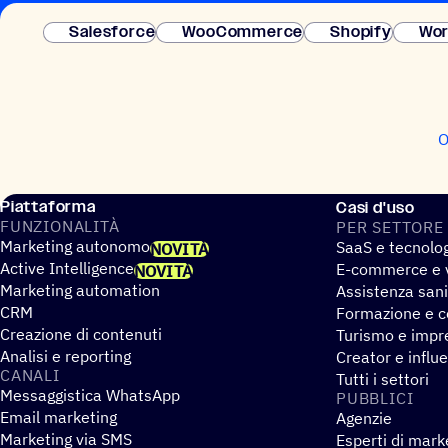
Salesforce
WooCommerce
Shopify
Wor
O
Piattaforma
Casi d'uso
FUNZIO­NA­LITÀ
PER SETTORE
Marketing autonomo
SaaS e tecnolo
NOVITÀ
Active Intelligence
E-commerce e v
NOVITÀ
Marketing automation
Assistenza sani
CRM
Formazione e co
Creazione di contenuti
Turismo e impre
Analisi e reporting
Creator e influ
CANALI
Tutti i settori
Messaggistica WhatsApp
PUBBLICI
Email marketing
Agenzie
Marketing via SMS
Esperti di mark