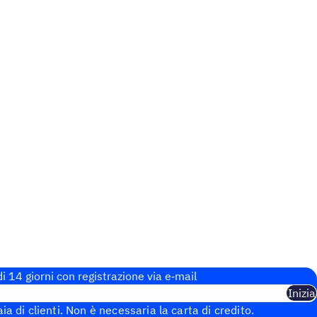
i 14 giorni con regi­stra­zione via e‑mail
Inizia
aia di clienti. Non è necessaria la carta di credito.