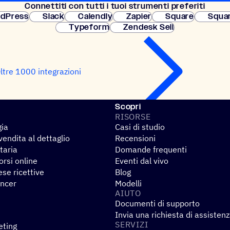
Connet­titi con tutti i tuoi strumenti preferiti
Configurazione
dPress
Slack
Calendly
Zapier
Square
Squa
Typeform
Zendesk Sell
ltre 1000 integrazioni
Scopri
RISORSE
gia
Casi di studio
endita al dettaglio
Recensioni
taria
Domande frequenti
rsi online
Eventi dal vivo
se ricettive
Blog
encer
Modelli
AIUTO
Documenti di supporto
Invia una richiesta di assisten
SERVIZI
eting