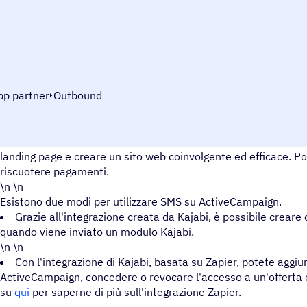
pp partner
Outbound
Avrete a disposizione tutti gli strumenti necessari per creare co
landing page e creare un sito web coinvolgente ed efficace. Po
riscuotere pagamenti.
\n \n
Esistono due modi per utilizzare SMS su ActiveCampaign.
Grazie all'integrazione creata da Kajabi, è possibile crear
quando viene inviato un modulo Kajabi.
\n \n
Con l'integrazione di Kajabi, basata su Zapier, potete aggiu
ActiveCampaign, concedere o revocare l'accesso a un'offerta e
su
qui
per saperne di più sull'integrazione Zapier.