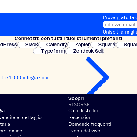
Prova gratuita d
Indirizzo email
Unisciti a migli
Connet­titi con tutti i tuoi strumenti preferiti
Configurazione
dPress
Slack
Calendly
Zapier
Square
Squa
Typeform
Zendesk Sell
ltre 1000 integrazioni
Scopri
RISORSE
gia
Casi di studio
endita al dettaglio
Recensioni
taria
Domande frequenti
rsi online
Eventi dal vivo