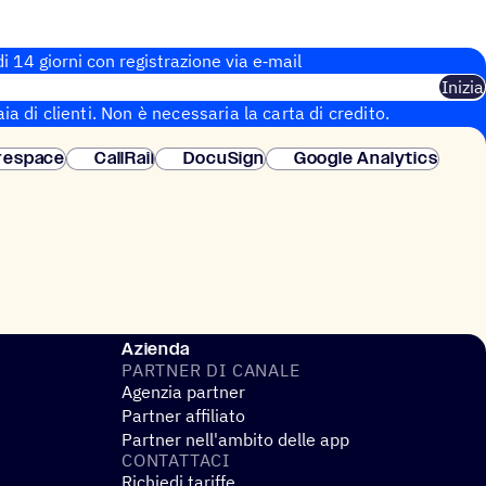
i 14 giorni con regi­stra­zione via e‑mail
Inizia
aia di clienti. Non è necessaria la carta di credito.
 istantanea.
respace
CallRail
DocuSign
Google Analytics
Azienda
PARTNER DI CANALE
Agenzia partner
Partner affiliato
Partner nell'ambito delle app
CONTAT­TACI
Richiedi tariffe