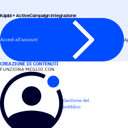
Kajabi + ActiveCampaign integrazione
Accedi all’account
A
CASI D’USO
CREAZIONE DI CONTENUTI
FUNZIONA MEGLIO CON
Gestione del
pubblico