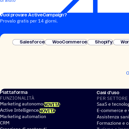
di aiuto
Vuoi provare ActiveCampaign?
Provalo gratis per 14 giorni.
Salesforce
WooCommerce
Shopify
Wor
O
Piattaforma
Casi d'uso
FUNZIO­NA­LITÀ
PER SETTORE
Marketing autonomo
SaaS e tecnolo
NOVITÀ
Active Intelligence
E-commerce e v
NOVITÀ
Marketing automation
Assistenza sani
CRM
Formazione e co
Creazione di contenuti