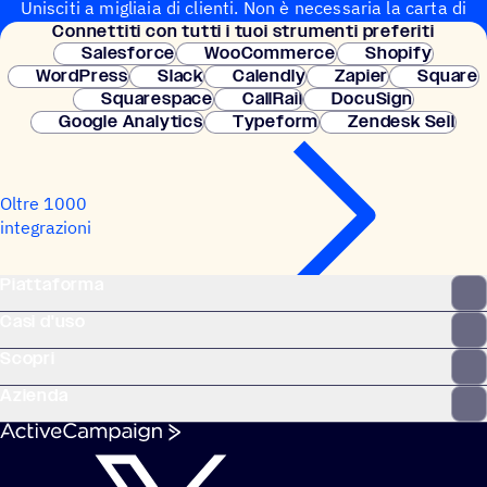
Unisciti a migliaia di clienti. Non è necessaria la carta di
Connet­titi con tutti i tuoi strumenti preferiti
credito. Configurazione istantanea.
Salesforce
WooCommerce
Shopify
WordPress
Slack
Calendly
Zapier
Square
Squarespace
CallRail
DocuSign
Google Analytics
Typeform
Zendesk Sell
Oltre 1000
integrazioni
Piattaforma
Casi d'uso
Scopri
Azienda