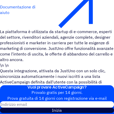
Documentazione di
aiuto
La piattaforma è utilizzata da startup di e-commerce, esperti
del settore, rivenditori aziendali, agenzie complete, designer
professionisti e marketer in carriera per tutte le esigenze di
marketing di conversione. JustUno offre funzionalità avanzate
come l'intento di uscita, le offerte di abbandono del carrello e
altro ancora.
\n \n
Questa integrazione, attivata da JustUno con un solo clic,
sincronizza automaticamente i nuovi iscritti a una lista
ActiveCampaign definita dall'utente con la possibilità di
Vuoi provare ActiveCampaign?
aggiungere tag.
Provalo gratis per 14 giorni.
Prova gratuita di 14 giorni con regi­stra­zione via e‑mail
Indirizzo email
Inizia