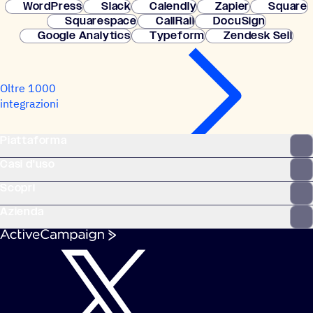
WordPress
Slack
Calendly
Zapier
Square
Squarespace
CallRail
DocuSign
Google Analytics
Typeform
Zendesk Sell
Oltre 1000
integrazioni
Piattaforma
Casi d'uso
Scopri
Azienda