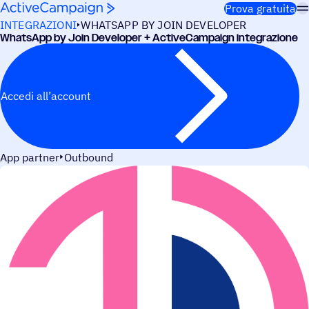
Salta al contenuto
Prova gratuita
INTEGRAZIONI
WHATSAPP BY JOIN DEVELOPER
WhatsApp by Join Deve­lo­per + ActiveCampaign integrazione
Accedi all’account
App partner
Outbound