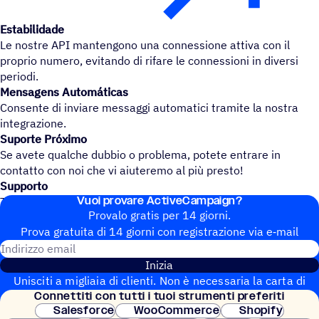
Estabilidade
Le nostre API mantengono una connessione attiva con il
proprio numero, evitando di rifare le connessioni in diversi
periodi.
Mensagens Automáticas
Consente di inviare messaggi automatici tramite la nostra
integrazione.
Suporte Próximo
Se avete qualche dubbio o problema, potete entrare in
contatto con noi che vi aiuteremo al più presto!
Supporto
Vuoi provare ActiveCampaign?
Telefono: +5519998570337
Provalo gratis per 14 giorni.
Prova gratuita di 14 giorni con regi­stra­zione via e‑mail
Indirizzo email
Inizia
Unisciti a migliaia di clienti. Non è necessaria la carta di
Connet­titi con tutti i tuoi strumenti preferiti
credito. Configurazione istantanea.
Salesforce
WooCommerce
Shopify