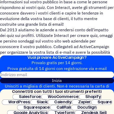
informazioni sul vostro pubblico in base a come le persone
rispondono ai vostri quiz. Con Interact, avete gli strumenti per
conoscere davvero i vostri clienti e capire le tendenze in
evoluzione della vostra base di clienti, il tutto mentre
costruite una grande lista di email!
Dal 2013 aiutiamo le aziende a rendersi conto dell'impatto
dei quiz sui profitti. Utilizzate Interact per creare quiz, omaggi
e persino sondaggi sul vostro sito web aziendale per
conoscere il vostro pubblico. Collegateli ad ActiveCampaign
per organizzare la vostra lista di e-mail e avere la possibilità
Vuoi provare ActiveCampaign?
di continuare la conversazione con i vostri nuovi iscritti.
Provalo gratis per 14 giorni.
Prova gratuita di 14 giorni con regi­stra­zione via e‑mail
Indirizzo email
Inizia
Unisciti a migliaia di clienti. Non è necessaria la carta di
Connet­titi con tutti i tuoi strumenti preferiti
credito. Configurazione istantanea.
Salesforce
WooCommerce
Shopify
WordPress
Slack
Calendly
Zapier
Square
Squarespace
CallRail
DocuSign
Google Analytics
Typeform
Zendesk Sell