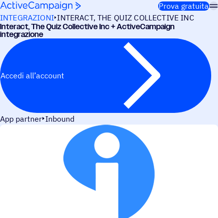
Salta al contenuto
Prova gratuita
INTEGRAZIONI
INTERACT, THE QUIZ COLLECTIVE INC
Inte­ract, The Quiz Collec­tive Inc + ActiveCampaign
integrazione
Accedi all’account
App partner
Inbound
CASI D’USO