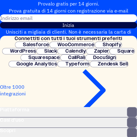
Provalo gratis per 14 giorni.
Prova gratuita di 14 giorni con regi­stra­zione via e‑mail
Indirizzo email
Inizia
Unisciti a migliaia di clienti. Non è necessaria la carta di
Connet­titi con tutti i tuoi strumenti preferiti
credito. Configurazione istantanea.
Salesforce
WooCommerce
Shopify
WordPress
Slack
Calendly
Zapier
Square
Squarespace
CallRail
DocuSign
Google Analytics
Typeform
Zendesk Sell
Oltre 1000
integrazioni
Piattaforma
Casi d'uso
Scopri