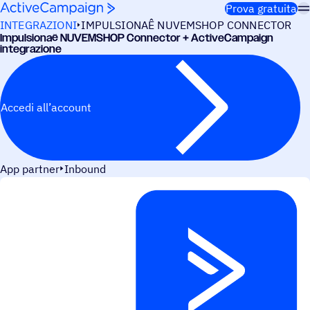
Salta al contenuto
Prova gratuita
INTEGRAZIONI
IMPULSIONAÊ NUVEMSHOP CONNECTOR
Impul­sio­naê NUVEM­SHOP Connec­tor + ActiveCampaign
integrazione
Accedi all’account
App partner
Inbound