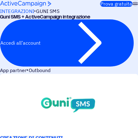
Salta al contenuto
Prova gratuita
INTEGRAZIONI
GUNI SMS
Guni SMS + ActiveCampaign integrazione
Accedi all’account
App partner
Outbound
CASI D’USO
CREAZIONE DI CONTENUTI