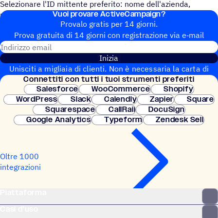
Selezionare l'ID mittente preferito: nome dell'azienda,
Vuoi provare ActiveCampaign?
numero dedicato, numero personale o numero condiviso.
Provalo gratis per 14 giorni.
Prova gratuita di 14 giorni con regi­stra­zione via e‑mail
Indirizzo email
Inizia
Unisciti a migliaia di clienti. Non è necessaria la carta di
Connet­titi con tutti i tuoi strumenti preferiti
credito. Configurazione istantanea.
Salesforce
WooCommerce
Shopify
WordPress
Slack
Calendly
Zapier
Square
Squarespace
CallRail
DocuSign
Google Analytics
Typeform
Zendesk Sell
Oltre 1000
integrazioni
Piattaforma
Casi d'uso