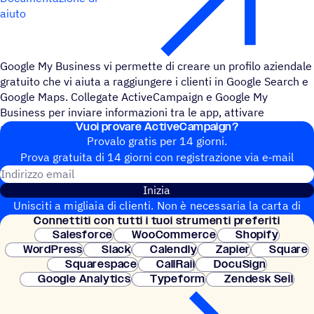
aiuto
Google My Business vi permette di creare un profilo aziendale
gratuito che vi aiuta a raggiungere i clienti in Google Search e
Google Maps. Collegate ActiveCampaign e Google My
Business per inviare informazioni tra le app, attivare
Vuoi provare ActiveCampaign?
automazioni e notificarvi le nuove recensioni.
Provalo gratis per 14 giorni.
Prova gratuita di 14 giorni con regi­stra­zione via e‑mail
Indirizzo email
Inizia
Unisciti a migliaia di clienti. Non è necessaria la carta di
Connet­titi con tutti i tuoi strumenti preferiti
credito. Configurazione istantanea.
Salesforce
WooCommerce
Shopify
WordPress
Slack
Calendly
Zapier
Square
Squarespace
CallRail
DocuSign
Google Analytics
Typeform
Zendesk Sell