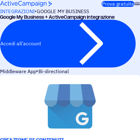
Salta al contenuto
Prova gratuita
INTEGRAZIONI
GOOGLE MY BUSINESS
Google My Busi­ness + ActiveCampaign integrazione
Accedi all’account
Middleware App
Bi-directional
CASI D’USO
CREAZIONE DI CONTENUTI