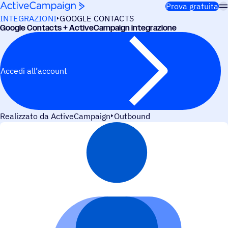
Salta al contenuto
Prova gratuita
INTEGRAZIONI
GOOGLE CONTACTS
Google Contacts + ActiveCampaign integrazione
Accedi all’account
Realizzato da ActiveCampaign
Outbound