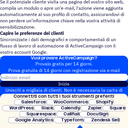
Se il potenziale cliente visita una pagina del vostro sito web,
compila un modulo o apre un'e-mail, l'azione viene aggiunta
automaticamente al suo profilo di contatto, assicurandovi di
non perdere un'informazione chiave nella vostra attività di
sensibilizzazione.
Capire le preferenze dei clienti
Sincronizzate i dati demografici e comportamentali di un
flusso di lavoro di automazione di ActiveCampaign con il
vostro account Google.
Vuoi provare ActiveCampaign?
Disconnettere i contatti Google da ActiveCampaign
Provalo gratis per 14 giorni.
Prova gratuita di 14 giorni con regi­stra­zione via e‑mail
Indirizzo email
Inizia
Unisciti a migliaia di clienti. Non è necessaria la carta di
Connet­titi con tutti i tuoi strumenti preferiti
credito. Configurazione istantanea.
Salesforce
WooCommerce
Shopify
WordPress
Slack
Calendly
Zapier
Square
Squarespace
CallRail
DocuSign
Google Analytics
Typeform
Zendesk Sell