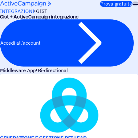
Salta al contenuto
Prova gratuita
INTEGRAZIONI
GIST
Gist + ActiveCampaign integrazione
Accedi all’account
Middleware App
Bi-directional
CASI D’USO
GENERAZIONE E GESTIONE DEI LEAD