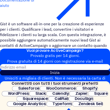
aiuto
Gist è un software all-in-one per la creazione di esperienze
per i clienti. Qualificare i lead, convertire i visitatori e
fidelizzare i clienti su larga scala. Con questa integrazione, è
possibile aggiungere automaticamente nuovi lead Gist ai
contatti di ActiveCampaign o aggiornare un contatto quando
Vuoi provare ActiveCampaign?
viene eseguito un evento.
Provalo gratis per 14 giorni.
Prova gratuita di 14 giorni con regi­stra­zione via e‑mail
Indirizzo email
Inizia
Unisciti a migliaia di clienti. Non è necessaria la carta di
Connet­titi con tutti i tuoi strumenti preferiti
credito. Configurazione istantanea.
Salesforce
WooCommerce
Shopify
WordPress
Slack
Calendly
Zapier
Square
Squarespace
CallRail
DocuSign
Google Analytics
Typeform
Zendesk Sell