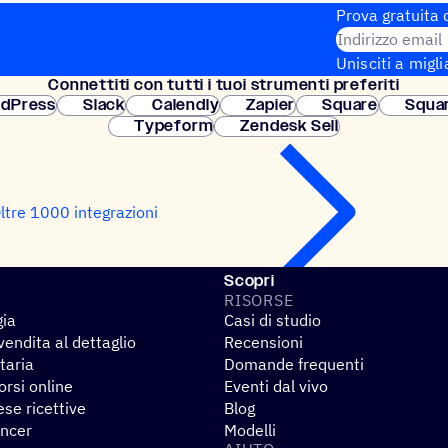
Prova gratuita d
Indirizzo email
Unisciti a migli
Connet­titi con tutti i tuoi strumenti preferiti
Configurazione
dPress
Slack
Calendly
Zapier
Square
Squa
Typeform
Zendesk Sell
ltre 1000 integrazioni
Scopri
RISORSE
gia
Casi di studio
endita al dettaglio
Recensioni
taria
Domande frequenti
rsi online
Eventi dal vivo
se ricettive
Blog
encer
Modelli