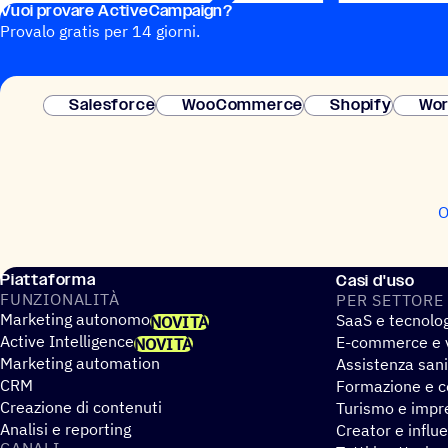
Vuoi provare ActiveCampaign?
Provalo gratis per 14 giorni.
Salesforce
WooCommerce
Shopify
Wor
O
Piattaforma
Casi d'uso
FUNZIO­NA­LITÀ
PER SETTORE
Marketing autonomo
SaaS e tecnolo
NOVITÀ
Active Intelligence
E-commerce e v
NOVITÀ
Marketing automation
Assistenza sani
CRM
Formazione e co
Creazione di contenuti
Turismo e impre
Analisi e reporting
Creator e influ
CANALI