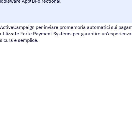
iddleware App
Bi-directional
Forte Payment Systems è una soluzione di elaborazione dei pag
ActiveCampaign per inviare promemoria automatici sui pagame
utilizzate Forte Payment Systems per garantire un'esperienza
sicura e semplice.