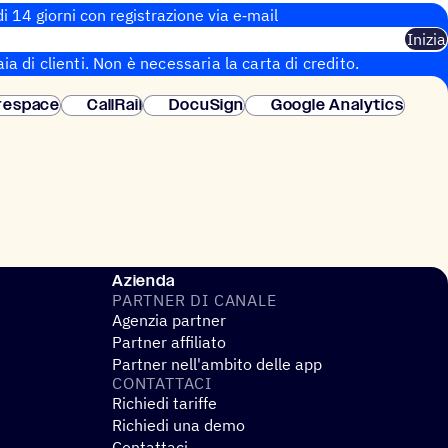
i 14 giorni con regi­stra­zione via e‑mail
Inizia
aia di clienti. Non è necessaria la carta di credito.
 istantanea.
respace
CallRail
DocuSign
Google Analytics
Azienda
PARTNER DI CANALE
Agenzia partner
Partner affiliato
Partner nell'ambito delle app
CONTAT­TACI
Richiedi tariffe
Richiedi una demo
Contattaci