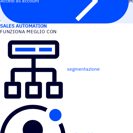
Accedi all’account
M
CASI D’USO
SALES AUTOMATION
FUNZIONA MEGLIO CON
segmentazione