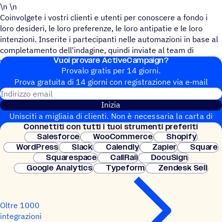
\n \n
Coinvolgete i vostri clienti e utenti per conoscere a fondo i
loro desideri, le loro preferenze, le loro antipatie e le loro
intenzioni. Inserite i partecipanti nelle automazioni in base al
completamento dell'indagine, quindi inviate al team di
Vuoi provare ActiveCampaign?
vendita un report per sfruttare al meglio i dati utilizzabili.
Provalo gratis per 14 giorni.
Prova gratuita di 14 giorni con regi­stra­zione via e‑mail
Indirizzo email
Inizia
Unisciti a migliaia di clienti. Non è necessaria la carta di
Connet­titi con tutti i tuoi strumenti preferiti
credito. Configurazione istantanea.
Salesforce
WooCommerce
Shopify
WordPress
Slack
Calendly
Zapier
Square
Squarespace
CallRail
DocuSign
Google Analytics
Typeform
Zendesk Sell
Oltre 1000
integrazioni