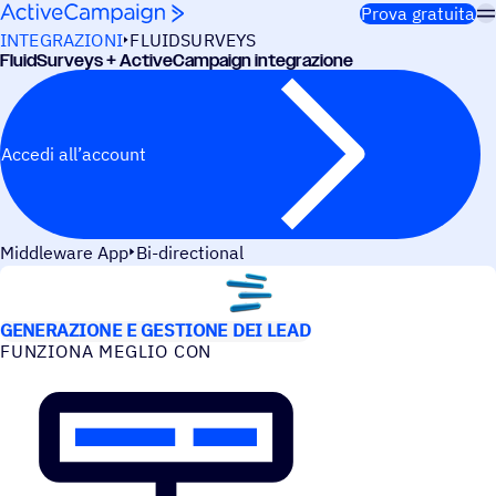
Salta al contenuto
Prova gratuita
INTEGRAZIONI
FLUIDSURVEYS
Fluid­Sur­veys + ActiveCampaign integrazione
Accedi all’account
Middleware App
Bi-directional
CASI D’USO
GENERAZIONE E GESTIONE DEI LEAD
FUNZIONA MEGLIO CON