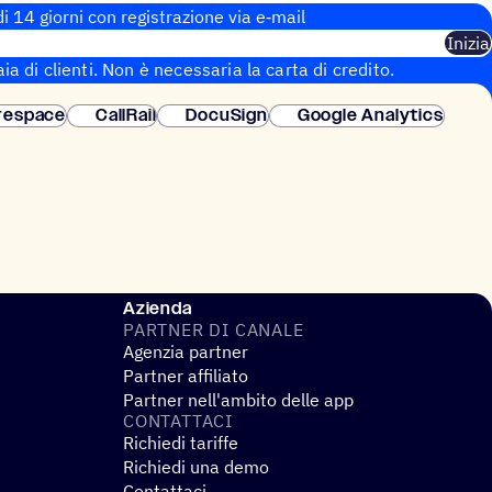
i 14 giorni con regi­stra­zione via e‑mail
Inizia
aia di clienti. Non è necessaria la carta di credito.
 istantanea.
respace
CallRail
DocuSign
Google Analytics
Azienda
PARTNER DI CANALE
Agenzia partner
Partner affiliato
Partner nell'ambito delle app
CONTAT­TACI
Richiedi tariffe
Richiedi una demo
Contattaci