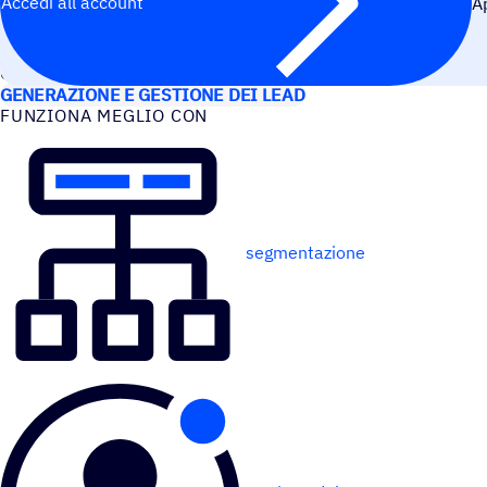
Accedi all’account
A
CASI D’USO
GENERAZIONE E GESTIONE DEI LEAD
FUNZIONA MEGLIO CON
segmentazione