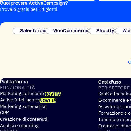
Vuoi provare ActiveCampaign?
Provalo gratis per 14 giorni.
Salesforce
WooCommerce
Shopify
Wor
O
Piattaforma
Casi d'uso
FUNZIO­NA­LITÀ
PER SETTORE
Marketing autonomo
SaaS e tecnolo
NOVITÀ
Active Intelligence
E-commerce e v
NOVITÀ
Marketing automation
Assistenza sani
CRM
Formazione e co
Creazione di contenuti
Turismo e impre
Analisi e reporting
Creator e influ
CANALI