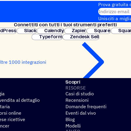
Prova gratuita d
Indirizzo email
Unisciti a migli
Connet­titi con tutti i tuoi strumenti preferiti
Configurazione
dPress
Slack
Calendly
Zapier
Square
Squa
Typeform
Zendesk Sell
ltre 1000 integrazioni
Scopri
RISORSE
gia
Casi di studio
endita al dettaglio
Recensioni
taria
Domande frequenti
rsi online
Eventi dal vivo
se ricettive
Blog
encer
Modelli