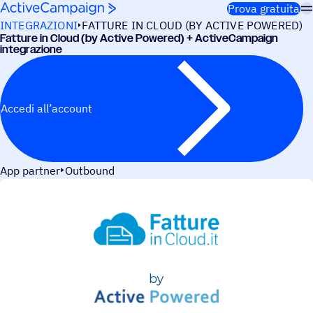
Salta al contenuto
Prova gratuita
INTEGRAZIONI
FATTURE IN CLOUD (BY ACTIVE POWERED)
Fatture in Cloud (by Active Powered) + ActiveCampaign
integrazione
Accedi all’account
App partner
Outbound
CASI D’USO