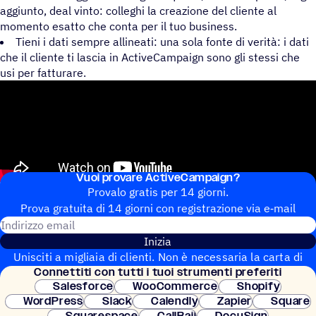
aggiunto, deal vinto: colleghi la creazione del cliente al
momento esatto che conta per il tuo business.
Tieni i dati sempre allineati: una sola fonte di verità: i dati
che il cliente ti lascia in ActiveCampaign sono gli stessi che
usi per fatturare.
Vuoi provare ActiveCampaign?
Provalo gratis per 14 giorni.
Prova gratuita di 14 giorni con regi­stra­zione via e‑mail
Indirizzo email
Inizia
Unisciti a migliaia di clienti. Non è necessaria la carta di
Connet­titi con tutti i tuoi strumenti preferiti
credito. Configurazione istantanea.
Salesforce
WooCommerce
Shopify
WordPress
Slack
Calendly
Zapier
Square
Squarespace
CallRail
DocuSign