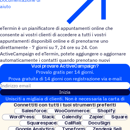
aiuto
eTermin è un pianificatore di appuntamenti online che
consente ai vostri clienti di accedere a tutti i vostri
appuntamenti disponibili online e di prenotarne uno
direttamente - 7 giorni su 7, 24 ore su 24. Con
ActiveCampaign ed eTermin, potete aggiungere o aggiornare
automaticamente i contatti quando prenotano nuovi
Vuoi provare ActiveCampaign?
appuntamenti.
Provalo gratis per 14 giorni.
Prova gratuita di 14 giorni con regi­stra­zione via e‑mail
Indirizzo email
Inizia
Unisciti a migliaia di clienti. Non è necessaria la carta di
Connet­titi con tutti i tuoi strumenti preferiti
credito. Configurazione istantanea.
Salesforce
WooCommerce
Shopify
WordPress
Slack
Calendly
Zapier
Square
Squarespace
CallRail
DocuSign
Google Analytics
Typeform
Zendesk Sell