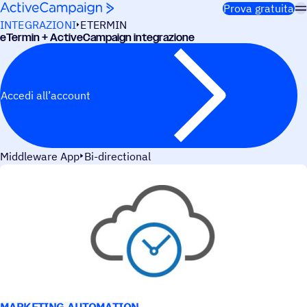
Salta al contenuto
Prova gratuita
INTEGRAZIONI
ETERMIN
eTermin + ActiveCampaign integrazione
Accedi all’account
Middleware App
Bi-directional
CASI D’USO
MARKETING AUTOMATION