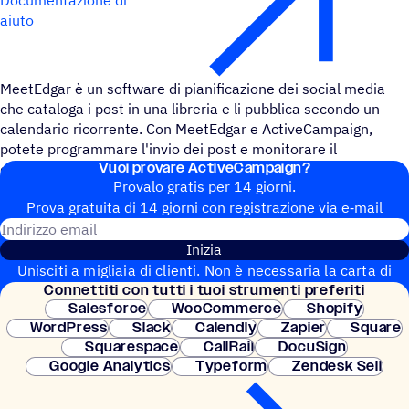
aiuto
MeetEdgar è un software di pianificazione dei social media
che cataloga i post in una libreria e li pubblica secondo un
calendario ricorrente. Con MeetEdgar e ActiveCampaign,
potete programmare l'invio dei post e monitorare il
Vuoi provare ActiveCampaign?
coinvolgimento dei contatti.
Provalo gratis per 14 giorni.
Prova gratuita di 14 giorni con regi­stra­zione via e‑mail
Indirizzo email
Inizia
Unisciti a migliaia di clienti. Non è necessaria la carta di
Connet­titi con tutti i tuoi strumenti preferiti
credito. Configurazione istantanea.
Salesforce
WooCommerce
Shopify
WordPress
Slack
Calendly
Zapier
Square
Squarespace
CallRail
DocuSign
Google Analytics
Typeform
Zendesk Sell