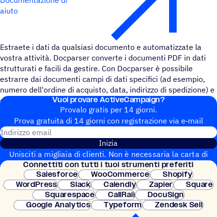
aiuto
Estraete i dati da qualsiasi documento e automatizzate la
vostra attività. Docparser converte i documenti PDF in dati
strutturati e facili da gestire. Con Docparser è possibile
estrarre dai documenti campi di dati specifici (ad esempio,
numero dell'ordine di acquisto, data, indirizzo di spedizione) e
Vuoi provare ActiveCampaign?
dati tabellari.
Provalo gratis per 14 giorni.
Prova gratuita di 14 giorni con regi­stra­zione via e‑mail
Indirizzo email
Inizia
Unisciti a migliaia di clienti. Non è necessaria la carta di
Connet­titi con tutti i tuoi strumenti preferiti
credito. Configurazione istantanea.
Salesforce
WooCommerce
Shopify
WordPress
Slack
Calendly
Zapier
Square
Squarespace
CallRail
DocuSign
Google Analytics
Typeform
Zendesk Sell