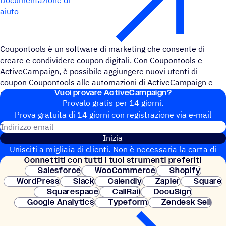
aiuto
Coupontools è un software di marketing che consente di
creare e condividere coupon digitali. Con Coupontools e
ActiveCampaign, è possibile aggiungere nuovi utenti di
coupon Coupontools alle automazioni di ActiveCampaign e
Vuoi provare ActiveCampaign?
automatizzare l'invio di soupon via e-mail.
Provalo gratis per 14 giorni.
Prova gratuita di 14 giorni con regi­stra­zione via e‑mail
Indirizzo email
Inizia
Unisciti a migliaia di clienti. Non è necessaria la carta di
Connet­titi con tutti i tuoi strumenti preferiti
credito. Configurazione istantanea.
Salesforce
WooCommerce
Shopify
WordPress
Slack
Calendly
Zapier
Square
Squarespace
CallRail
DocuSign
Google Analytics
Typeform
Zendesk Sell