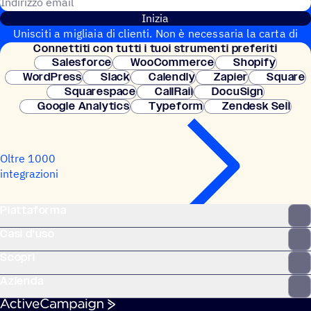
Indirizzo email
Inizia
Unisciti a migliaia di clienti. Non è necessaria la carta di
Connet­titi con tutti i tuoi strumenti preferiti
credito. Configurazione istantanea.
Salesforce
WooCommerce
Shopify
WordPress
Slack
Calendly
Zapier
Square
Squarespace
CallRail
DocuSign
Google Analytics
Typeform
Zendesk Sell
Oltre 1000
integrazioni
Piattaforma
Casi d'uso
Scopri
Azienda