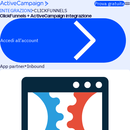
Salta al contenuto
Prova gratuita
INTEGRAZIONI
CLICKFUNNELS
Click­Fun­nels + ActiveCampaign integrazione
Accedi all’account
App partner
Inbound