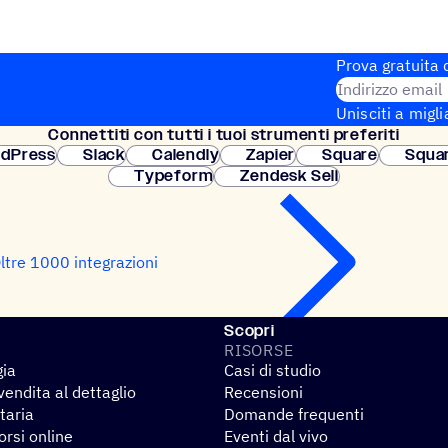
Prova gratuita d
Indirizzo email
Unisciti a migli
Connet­titi con tutti i tuoi strumenti preferiti
Configurazione
dPress
Slack
Calendly
Zapier
Square
Squa
Typeform
Zendesk Sell
ltre 1000 integrazioni
Scopri
RISORSE
gia
Casi di studio
endita al dettaglio
Recensioni
taria
Domande frequenti
rsi online
Eventi dal vivo