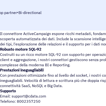
pp partner
Bi-directional
Scoperta completa dei metadati
Il connettore ActiveCampaign espone ricchi metadati, fondamen
scoperta automatizzata dei dati. Include la scansione intelligen
dei tipi, l'esplorazione delle relazioni e il supporto per i dati no
Robusto motore SQL-92
Costruiti su un ricco motore SQL-92 con supporto per operazio
client e aggregazione, i nostri connettori gestiscono senza pr
complesse della moderna BI e Reporting.
Prestazioni ineguagliabili
Con prestazioni ottimizzate fino al livello del socket, i nostri 
ineguagliabili. Velocità di lettura e scrittura più che doppia ris
connettività SaaS, NoSQL e Big Data.
Supporto
Email: support@cdata.com
Telefono: 8002357250