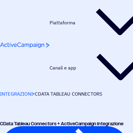
Salta al contenuto
Piattaforma
Canali e app
INTEGRAZIONI
CDATA TABLEAU CONNECTORS
CData Tableau Connec­tors + ActiveCampaign integrazione