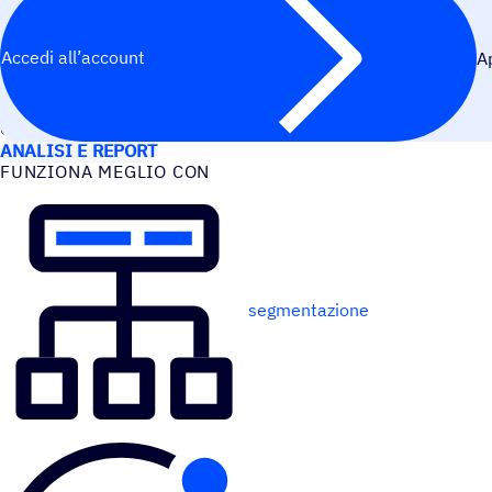
Accedi all’account
A
CASI D’USO
ANALISI E REPORT
FUNZIONA MEGLIO CON
segmentazione