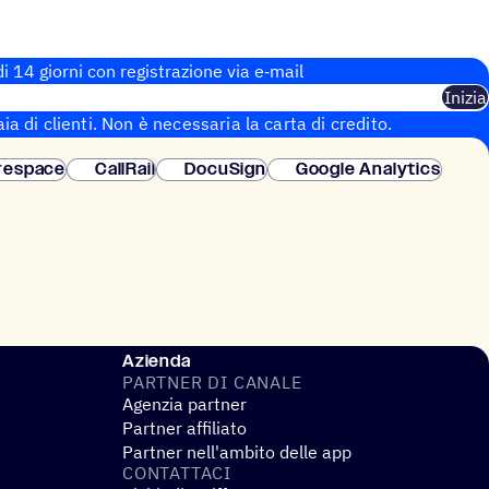
i 14 giorni con regi­stra­zione via e‑mail
Inizia
aia di clienti. Non è necessaria la carta di credito.
 istantanea.
respace
CallRail
DocuSign
Google Analytics
Azienda
PARTNER DI CANALE
Agenzia partner
Partner affiliato
Partner nell'ambito delle app
CONTAT­TACI