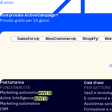
di aiuto
Vuoi provare ActiveCampaign?
Provalo gratis per 14 giorni.
Salesforce
WooCommerce
Shopify
Wor
O
Piattaforma
Casi d'uso
FUNZIO­NA­LITÀ
PER SETTORE
Marketing autonomo
SaaS e tecnolo
NOVITÀ
Active Intelligence
E-commerce e v
NOVITÀ
Marketing automation
Assistenza sani
CRM
Formazione e co