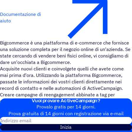
Documentazione di
aiuto
Bigcommerce è una piattaforma di e-commerce che fornisce
una soluzione completa per il negozio online di un'azienda. Se
state cercando di vendere beni fisici online, vi consigliamo di
dare un'occhiata a Bigcommerce.
Acquisite nuovi clienti e coinvolgete quelli che avete come
mai prima d'ora. Utilizzando la piattaforma Bigcommerce,
passate le informazioni dei vostri clienti direttamente nei
record di contatto e nelle automazioni di ActiveCampaign.
Creare campagne di reengagement abbinate a tag per
Vuoi provare ActiveCampaign?
segmentare in modo potente il pubblico desiderato.
Provalo gratis per 14 giorni.
Prova gratuita di 14 giorni con regi­stra­zione via e‑mail
Indirizzo email
Inizia