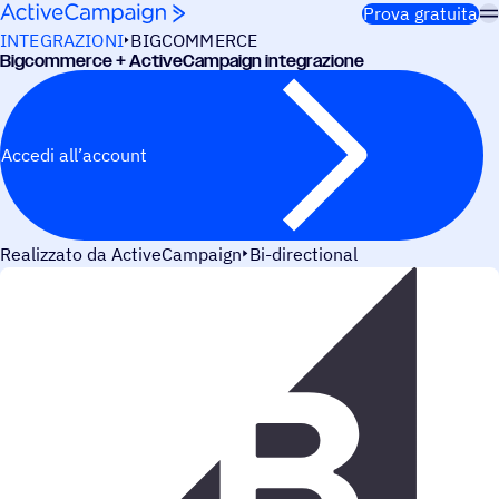
Salta al contenuto
Prova gratuita
INTEGRAZIONI
BIGCOMMERCE
Bigcom­merce + ActiveCampaign integrazione
Accedi all’account
Realizzato da ActiveCampaign
Bi-directional