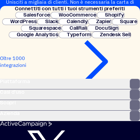
Unisciti a migliaia di clienti. Non è necessaria la carta di
Connet­titi con tutti i tuoi strumenti preferiti
credito. Configurazione istantanea.
Salesforce
WooCommerce
Shopify
WordPress
Slack
Calendly
Zapier
Square
Squarespace
CallRail
DocuSign
Google Analytics
Typeform
Zendesk Sell
Oltre 1000
integrazioni
Piattaforma
Casi d'uso
Scopri
Azienda