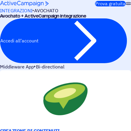
Salta al contenuto
Prova gratuita
INTEGRAZIONI
AVOCHATO
Avochato + ActiveCampaign integrazione
Accedi all’account
Middleware App
Bi-directional
CASI D’USO
CREAZIONE DI CONTENUTI