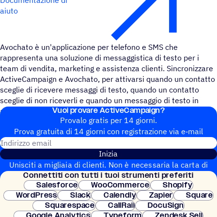
aiuto
Avochato è un'applicazione per telefono e SMS che
rappresenta una soluzione di messaggistica di testo per i
team di vendita, marketing e assistenza clienti. Sincronizzare
ActiveCampaign e Avochato, per attivarsi quando un contatto
sceglie di ricevere messaggi di testo, quando un contatto
sceglie di non riceverli e quando un messaggio di testo in
Vuoi provare ActiveCampaign?
arrivo arriva nella vostra casella di posta.
Provalo gratis per 14 giorni.
Prova gratuita di 14 giorni con regi­stra­zione via e‑mail
Indirizzo email
Inizia
Unisciti a migliaia di clienti. Non è necessaria la carta di
Connet­titi con tutti i tuoi strumenti preferiti
credito. Configurazione istantanea.
Salesforce
WooCommerce
Shopify
WordPress
Slack
Calendly
Zapier
Square
Squarespace
CallRail
DocuSign
Google Analytics
Typeform
Zendesk Sell