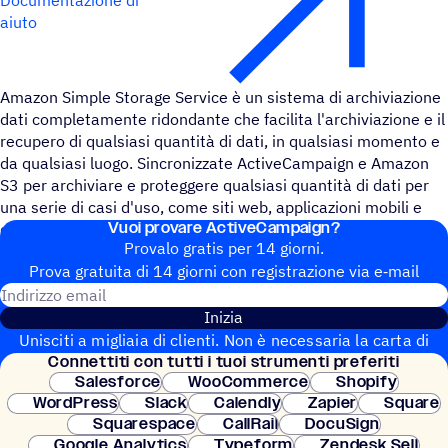
aiuto
Amazon Simple Storage Service è un sistema di archiviazione
dati completamente ridondante che facilita l'archiviazione e il
recupero di qualsiasi quantità di dati, in qualsiasi momento e
da qualsiasi luogo. Sincronizzate ActiveCampaign e Amazon
S3 per archiviare e proteggere qualsiasi quantità di dati per
una serie di casi d'uso, come siti web, applicazioni mobili e
Vuoi provare ActiveCampaign?
dispositivi IoT.
Provalo gratis per 14 giorni.
Prova gratuita di 14 giorni con regi­stra­zione via e‑mail
Indirizzo email
Inizia
Unisciti a migliaia di clienti. Non è necessaria la carta di
Connet­titi con tutti i tuoi strumenti preferiti
credito. Configurazione istantanea.
Salesforce
WooCommerce
Shopify
WordPress
Slack
Calendly
Zapier
Square
Squarespace
CallRail
DocuSign
Google Analytics
Typeform
Zendesk Sell