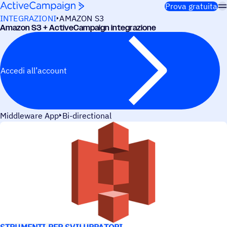
Salta al contenuto
Prova gratuita
INTEGRAZIONI
AMAZON S3
Amazon S3 + ActiveCampaign integrazione
Accedi all’account
Middleware App
Bi-directional
CASI D’USO
STRUMENTI PER SVILUPPATORI