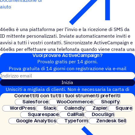
aiuto
46elks è una piattaforma per l'invio e la ricezione di SMS da
ID mittente personalizzati. Inviate automaticamente inviti e
avvisi a tutti i vostri contatti. Sincronizzate ActiveCampaign e
46elks per effettuare una telefonata quando viene creata una
Vuoi provare ActiveCampaign?
nuova attività o creare una campagna quando arriva un SMS.
Provalo gratis per 14 giorni.
Prova gratuita di 14 giorni con regi­stra­zione via e‑mail
Indirizzo email
Inizia
Unisciti a migliaia di clienti. Non è necessaria la carta di
Connet­titi con tutti i tuoi strumenti preferiti
credito. Configurazione istantanea.
Salesforce
WooCommerce
Shopify
WordPress
Slack
Calendly
Zapier
Square
Squarespace
CallRail
DocuSign
Google Analytics
Typeform
Zendesk Sell